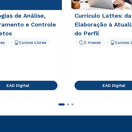
gias de Análise,
Currículo Lattes: da
ramento e Controle
Elaboração à Atual
etos
do Perfil
es
Cursos Livres
2 meses
Cursos L
EAD Digital
EAD Digital