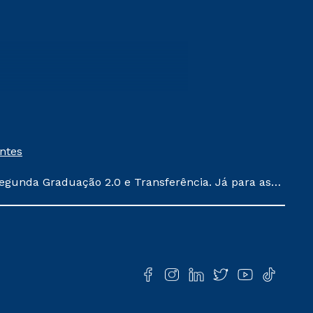
entes
egunda Graduação 2.0 e Transferência. Já para as
ula conforme exposto no contrato de prestação de