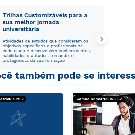
Trilhas Customizáveis para a
sua melhor jornada
universitária
Rápido e fácil
Rápido e fácil
Atividades de estudos que consideram os
WhatsApp
WhatsApp
objetivos específicos e profissionais de
ou
ou
cada aluno e desenvolvem conhecimentos,
habilidades e atitudes, tornando-o
protagonista da sua formação
cê também pode se interes
Estou de acordo com a
Estou de acordo com a
Política de Privacidade.
Política de Privacidade.
e
e
trícula 26.2
Combo Rematrícula 26.2
autorizo que meus dados sejam utilizados para o
autorizo que meus dados sejam utilizados para o
envio de conteúdos da Cruzeiro do Sul.
envio de conteúdos da Cruzeiro do Sul.