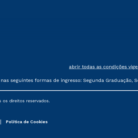
abrir todas as condições vig
 nas seguintes formas de ingresso: Segunda Graduação, S
comerciais oferecidos serão
 os direitos reservados.
nais poderão sofrer alterações nos períodos de rematríc
Política de Cookies