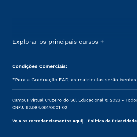
Explorar os principais cursos +
Condições Comerciais:
*Para a Graduação EAD, as matrículas serão isentas
demais, a taxa de matrícula será de R$ 49. *Para a Pós-graduação EAD, as ofertas mencionadas são referentes aos cursos: Ensino Religioso, Geografia para a
Docência e Metodologia do Ensino de História: Questões Atuais. **Semipresencial é um formato do Ensino a Distância. **Descontos 
Campus Virtual Cruzeiro do Sul Educacional © 2023 - Todos
mantidos conforme negociação. Descontos institucio
CNPJ: 62.984.091/0001-02
serviços.
Veja os recredenciamentos aqui
Política de Privacidade