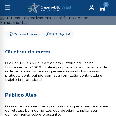
0
Cursos Livres
Educação
Cursos Livres
EAD Digital
Práticas Educativas em História no Ensino Fundamental
Práticas Educativas em
Objetivo do curso
História no Ensino
Fundamental
O curso Práticas Educativas em História no Ensino
Fundamental - 100% on-line proporcionará momentos de
reflexão sobre os temas que serão discutidos nessas
práticas, contribuindo com sua formação continuada e
trajetória profissional.
Público Alvo
O curso é destinado aos profissionais que atuam em áreas
correlatas, bem como aos que desejam ampliar seu
conhecimento sobre o assunto.