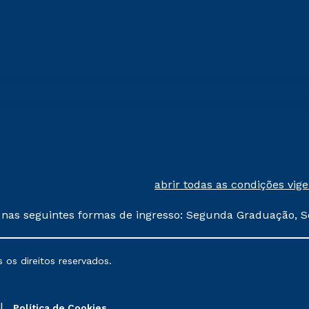
abrir todas as condições vig
 nas seguintes formas de ingresso: Segunda Graduação, S
comerciais oferecidos serão
 os direitos reservados.
nais poderão sofrer alterações nos períodos de rematríc
Política de Cookies