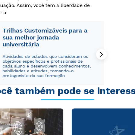
uação. Assim, você tem a liberdade de
ria.
Trilhas Customizáveis para a
sua melhor jornada
universitária
Rápido e fácil
Rápido e fácil
WhatsApp
WhatsApp
Atividades de estudos que consideram os
ou
ou
objetivos específicos e profissionais de
cada aluno e desenvolvem conhecimentos,
habilidades e atitudes, tornando-o
protagonista da sua formação
cê também pode se interes
Estou de acordo com a
Estou de acordo com a
Política de Privacidade.
Política de Privacidade.
e
e
autorizo que meus dados sejam utilizados para o
autorizo que meus dados sejam utilizados para o
envio de conteúdos da Cruzeiro do Sul.
envio de conteúdos da Cruzeiro do Sul.