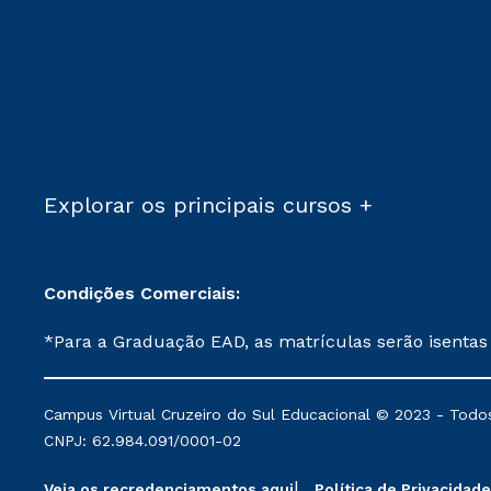
Explorar os principais cursos +
Condições Comerciais:
*Para a Graduação EAD, as matrículas serão isentas
demais, a taxa de matrícula será de R$ 49. *Para a Pós-graduação EAD, as ofertas mencionadas são referentes aos cursos: Ensino Religioso, Geografia para a
Docência e Metodologia do Ensino de História: Questões Atuais. **Semipresencial é um formato do Ensino a Distância. **Descontos 
Campus Virtual Cruzeiro do Sul Educacional © 2023 - Todos
mantidos conforme negociação. Descontos institucio
CNPJ: 62.984.091/0001-02
serviços.
Veja os recredenciamentos aqui
Política de Privacidade