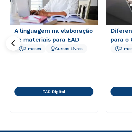
A linguagem na elaboração
Diferen
de materiais para EAD
para o
3 meses
Cursos Livres
3 me
EAD Digital