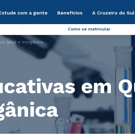
Estude com a gente
Benefícios
A Cruzeiro do Sul
Como se matricular
ca Geral e Inorgânica
ucativas em Q
gânica