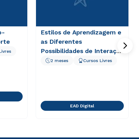
o-
Estilos de Aprendizagem e
rte
as Diferentes
Possibilidades de Interação
Livres
em EAD
2 meses
Cursos Livres
EAD Digital