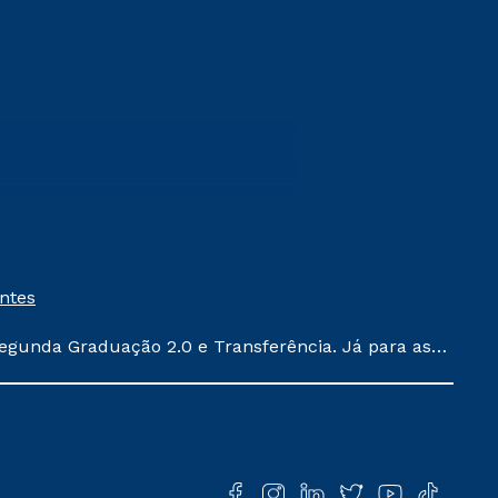
entes
egunda Graduação 2.0 e Transferência. Já para as
ula conforme exposto no contrato de prestação de