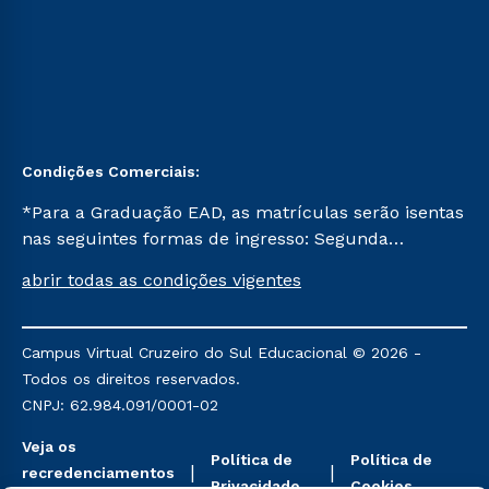
Condições Comerciais:
*Para a Graduação EAD, as matrículas serão isentas
nas seguintes formas de ingresso: Segunda
Graduação, Segunda Graduação 2.0 e Transferência.
abrir todas as condições vigentes
Já para as demais, a taxa de matrícula será de R$
49. *Para a Pós-graduação EAD, as ofertas
mencionadas são referentes aos cursos: Ensino
Campus Virtual Cruzeiro do Sul Educacional © 2026 -
Religioso, Geografia para a Docência e Metodologia
Todos os direitos reservados.
do Ensino de História: Questões Atuais.
CNPJ: 62.984.091/0001-02
Veja os
Política de
Política de
recredenciamentos
Privacidade
Cookies