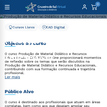
0
Cursos Livres
EAD Digital
Cursos Livres
Educação
Produção de Material Didático e Recursos Educacionais
Produção de Material
Objetivo do curso
Didático e Recursos
O curso Produção de Material Didático e Recursos
Educacionais
Educacionais - EAD 100% on-line proporcionará momentos
de reflexão sobre os temas que serão discutidos na
Produção de Material Didático e Recursos Educacionais,
contribuindo com sua formação continuada e trajetória
profissional.
Ler mais
Público Alvo
O curso é destinado aos profissionais que atuam em áreas
correlatas, bem como aos que desejam ampliar seu