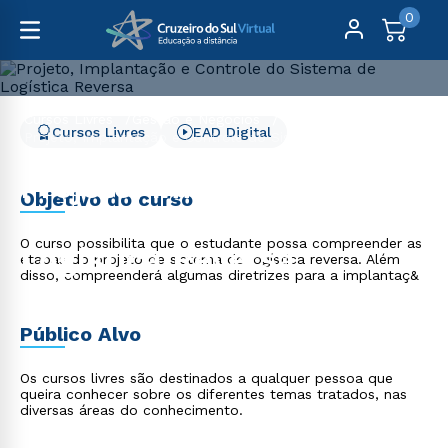
0
Cursos Livres
Gestão e Negócios
Cursos Livres
EAD Digital
Projeto, Implantação e Controle do Sistema de Logística
Reversa
Projeto, Implantação e
Objetivo do curso
Controle do Sistema de
O curso possibilita que o estudante possa compreender as
Logística Reversa
etapas do projeto de sistema de logística reversa. Além
disso, compreenderá algumas diretrizes para a implantaç&
Público Alvo
Os cursos livres são destinados a qualquer pessoa que
queira conhecer sobre os diferentes temas tratados, nas
diversas áreas do conhecimento.