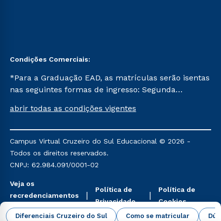
Condições Comerciais:
*Para a Graduação EAD, as matrículas serão isentas
nas seguintes formas de ingresso: Segunda
Graduação, Segunda Graduação 2.0 e Transferência.
abrir todas as condições vigentes
Já para as demais, a taxa de matrícula será de R$
49. *Para a Pós-graduação EAD, as ofertas
mencionadas são referentes aos cursos: Ensino
Campus Virtual Cruzeiro do Sul Educacional © 2026 -
Religioso, Geografia para a Docência e Metodologia
Todos os direitos reservados.
do Ensino de História: Questões Atuais.
CNPJ: 62.984.091/0001-02
Veja os
Política de
Política de
recredenciamentos
Privacidade
Cookies
aqui
Diferenciais Cruzeiro do Sul
Como se matricular
Dúv