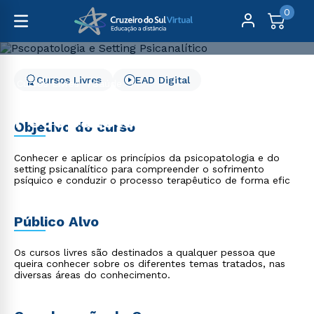
0
Cursos Livres
EAD Digital
Cursos Livres
Saúde
Pscopatologia e Setting Psicanalítico
Pscopatologia e Setting
Objetivo do curso
Psicanalítico
Conhecer e aplicar os princípios da psicopatologia e do
setting psicanalítico para compreender o sofrimento
psíquico e conduzir o processo terapêutico de forma efic
Público Alvo
Os cursos livres são destinados a qualquer pessoa que
queira conhecer sobre os diferentes temas tratados, nas
diversas áreas do conhecimento.