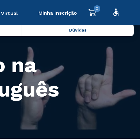
0
Minha Inscrição
 Virtual
Dúvidas
o na
tuguês