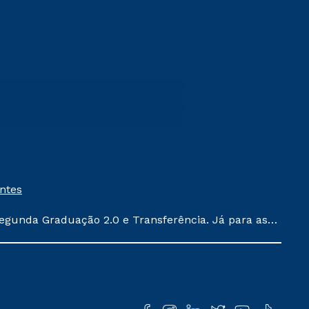
entes
egunda Graduação 2.0 e Transferência. Já para as
ula conforme exposto no contrato de prestação de