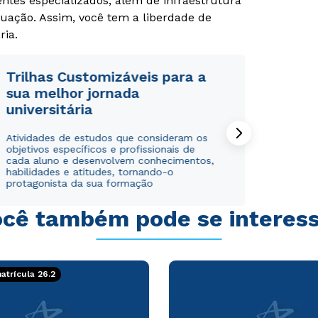
tes especializados, além de infraestrutura
uação. Assim, você tem a liberdade de
ria.
Trilhas Customizáveis para a
sua melhor jornada
universitária
Rápido e fácil
Rápido e fácil
WhatsApp
WhatsApp
Atividades de estudos que consideram os
ou
ou
objetivos específicos e profissionais de
cada aluno e desenvolvem conhecimentos,
habilidades e atitudes, tornando-o
protagonista da sua formação
cê também pode se interes
Estou de acordo com a
Estou de acordo com a
Política de Privacidade.
Política de Privacidade.
e
e
autorizo que meus dados sejam utilizados para o
autorizo que meus dados sejam utilizados para o
trícula 26.2
envio de conteúdos da Cruzeiro do Sul.
envio de conteúdos da Cruzeiro do Sul.