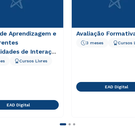
 de Aprendizagem e
Avaliação Formativ
rentes
3 meses
Cursos 
lidades de Interação
D
es
Cursos Livres
EAD Digital
EAD Digital