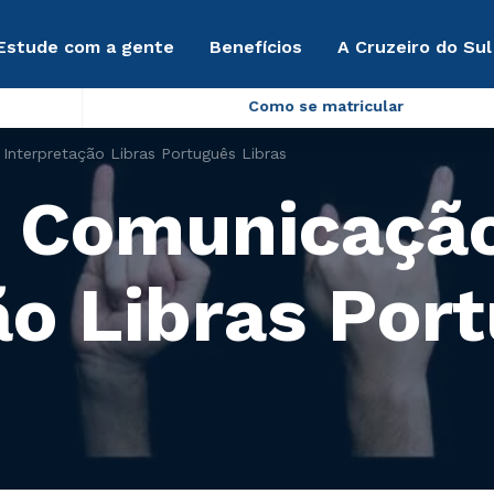
Estude com a gente
Benefícios
A Cruzeiro do Sul
Como se matricular
Interpretação Libras Português Libras
e Comunicaçã
ão Libras Por