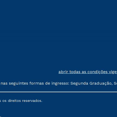
abrir todas as condições vig
 nas seguintes formas de ingresso: Segunda Graduação, S
comerciais oferecidos serão
 os direitos reservados.
nais poderão sofrer alterações nos períodos de rematríc