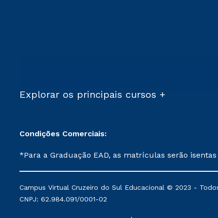
Explorar os principais cursos +
Condições Comerciais:
*Para a Graduação EAD, as matrículas serão isentas
demais, a taxa de matrícula será de R$ 49. *Para a Pós-graduação EAD, as ofertas mencionadas são referentes aos cursos: Ensino Religioso, Geografia para a
Docência e Metodologia do Ensino de História: Questões Atuais. **Semipresencial é um formato do Ensino a Distância. **Descontos 
Campus Virtual Cruzeiro do Sul Educacional © 2023 - Todos
mantidos conforme negociação. Descontos institucio
CNPJ: 62.984.091/0001-02
serviços.