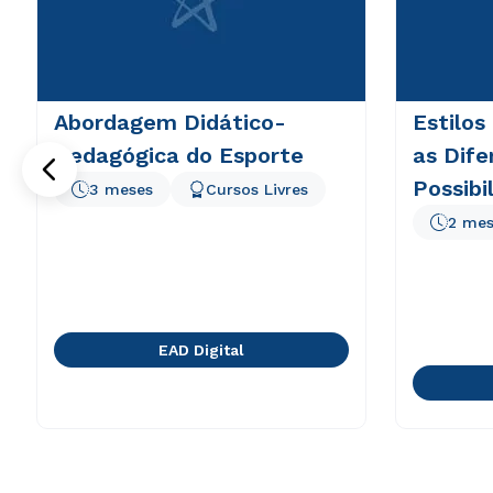
Abordagem Didático-
Estilos
Pedagógica do Esporte
as Dife
Possibi
3 meses
Cursos Livres
em EA
2 mes
EAD Digital