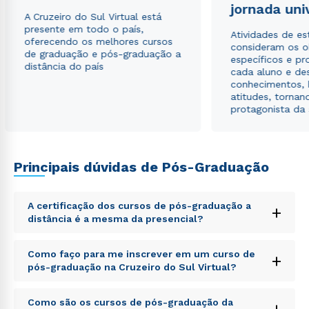
jornada uni
A Cruzeiro do Sul Virtual está
presente em todo o país,
Atividades de e
oferecendo os melhores cursos
consideram os o
de graduação e pós-graduação a
específicos e pro
distância do país
cada aluno e de
conhecimentos, 
atitudes, tornan
protagonista da
Rápido e fácil
WhatsApp
ou
Principais dúvidas de Pós-Graduação
A certificação dos cursos de pós-graduação a
+
distância é a mesma da presencial?
Sed ut perspiciatis unde omnis iste natus error sit
Como faço para me inscrever em um curso de
Estou de acordo com a
Política de Privacidade.
e
+
voluptatem accusantium doloremque laudantium,
autorizo que meus dados sejam utilizados para o
pós-graduação na Cruzeiro do Sul Virtual?
totam rem aperiam, eaque ipsa quae ab illo inventore
envio de conteúdos da Cruzeiro do Sul.
veritatis et quasi architecto beatae vitae dicta sunt
Sed ut perspiciatis unde omnis iste natus error sit
explicabo. Nemo enim ipsam voluptatem quia
Como são os cursos de pós-graduação da