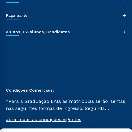
+
Faça parte
+
Alunos, Ex-Alunos, Candidatos
Condições Comerciais:
*Para a Graduação EAD, as matrículas serão isentas
nas seguintes formas de ingresso: Segunda
Graduação, Segunda Graduação 2.0 e Transferência.
abrir todas as condições vigentes
Já para as demais, a taxa de matrícula será de R$
49. *Para a Pós-graduação EAD, as ofertas