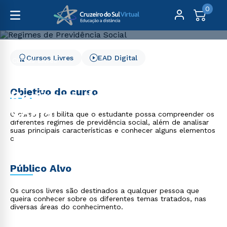
0
Cursos Livres
EAD Digital
Cursos Livres
Direito, Relações Internacionais e Ciência Política
Regimes de Previdência Social
Objetivo do curso
Regimes de Previdência
Social
O curso possibilita que o estudante possa compreender os
diferentes regimes de previdência social, além de analisar
suas principais características e conhecer alguns elementos
c
Público Alvo
Os cursos livres são destinados a qualquer pessoa que
queira conhecer sobre os diferentes temas tratados, nas
diversas áreas do conhecimento.