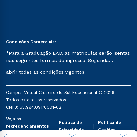
Condições Comerciais:
*Para a Graduação EAD, as matrículas serão isentas
nas seguintes formas de ingresso: Segunda
Graduação, Segunda Graduação 2.0 e Transferência.
abrir todas as condições vigentes
Já para as demais, a taxa de matrícula será de R$
49. *Para a Pós-graduação EAD, as ofertas
mencionadas são referentes aos cursos: Ensino
Campus Virtual Cruzeiro do Sul Educacional © 2026 -
Religioso, Geografia para a Docência e Metodologia
Todos os direitos reservados.
do Ensino de História: Questões Atuais.
CNPJ: 62.984.091/0001-02
Veja os
Política de
Política de
recredenciamentos
Privacidade
Cookies
aqui