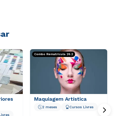
sar
Combo Rematrícula 26.2
riores
Maquiagem Artística
2 meses
Cursos Livres
Livres