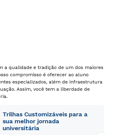
Rápido e fácil
Rápido e fácil
WhatsApp
WhatsApp
ou
ou
om a qualidade e tradição de um dos maiores
Nosso compromisso é oferecer ao aluno
tes especializados, além de infraestrutura
uação. Assim, você tem a liberdade de
ria.
Estou de acordo com a
Estou de acordo com a
Política de Privacidade.
Política de Privacidade.
e
e
Trilhas Customizáveis para a
autorizo que meus dados sejam utilizados para o
autorizo que meus dados sejam utilizados para o
envio de conteúdos da Cruzeiro do Sul.
envio de conteúdos da Cruzeiro do Sul.
sua melhor jornada
universitária