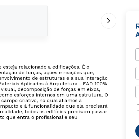
R
esteja relacionado a edificações. É o
ntação de forças, ações e reações que,
senvolvimento de estruturas e a sua interação
Materiais Aplicados à Arquitetura - EAD 100%
 visual, decomposição de forças em eixos,
 como esforços internos em uma estrutura. O
 campo criativo, no qual aliamos a
impacto e à funcionalidade que ela precisará
realidade, todos os edifícios precisam passar
 que entra o profissional e seu