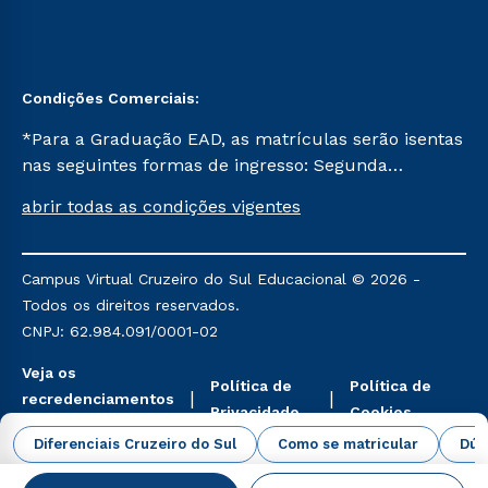
Condições Comerciais:
*Para a Graduação EAD, as matrículas serão isentas
nas seguintes formas de ingresso: Segunda
Graduação, Segunda Graduação 2.0 e Transferência.
abrir todas as condições vigentes
Já para as demais, a taxa de matrícula será de R$
49. *Para a Pós-graduação EAD, as ofertas
mencionadas são referentes aos cursos: Ensino
Campus Virtual Cruzeiro do Sul Educacional © 2026 -
Religioso, Geografia para a Docência e Metodologia
Todos os direitos reservados.
do Ensino de História: Questões Atuais.
CNPJ: 62.984.091/0001-02
Veja os
Política de
Política de
recredenciamentos
Privacidade
Cookies
aqui
Diferenciais Cruzeiro do Sul
Como se matricular
Dúv