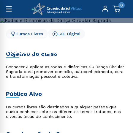
0
Cursos Livres
EAD Digital
Cursos Livres
Saúde
Rodas e Dinâmicas da Dança Circular Sagrada
Rodas e Dinâmicas da
Objetivo do curso
Dança Circular Sagrada
Conhecer e aplicar as rodas e dinâmicas da Dança Circular
Sagrada para promover conexão, autoconhecimento, cura
e transformação pessoal e coletiva.
Público Alvo
Os cursos livres são destinados a qualquer pessoa que
queira conhecer sobre os diferentes temas tratados, nas
diversas áreas do conhecimento.