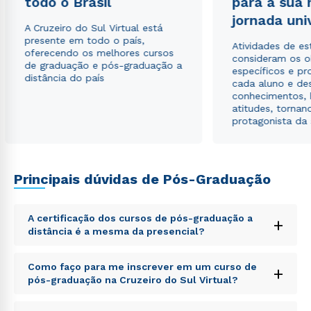
todo o Brasil
para a sua
jornada uni
A Cruzeiro do Sul Virtual está
presente em todo o país,
Atividades de e
oferecendo os melhores cursos
consideram os o
de graduação e pós-graduação a
específicos e pro
distância do país
cada aluno e de
conhecimentos, 
atitudes, tornan
protagonista da
Principais dúvidas de Pós-Graduação
Rápido e fácil
WhatsApp
ou
A certificação dos cursos de pós-graduação a
+
distância é a mesma da presencial?
Sed ut perspiciatis unde omnis iste natus error sit
Como faço para me inscrever em um curso de
+
voluptatem accusantium doloremque laudantium,
pós-graduação na Cruzeiro do Sul Virtual?
totam rem aperiam, eaque ipsa quae ab illo inventore
veritatis et quasi architecto beatae vitae dicta sunt
Sed ut perspiciatis unde omnis iste natus error sit