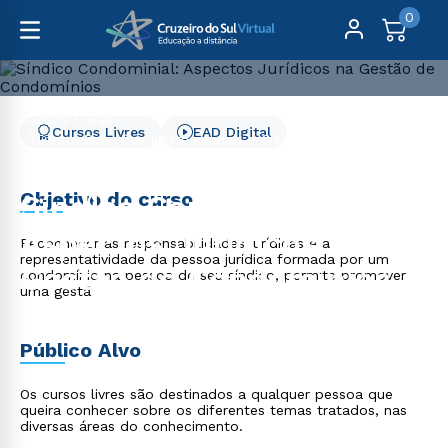
0
Cursos Livres
Cursos Livres
EAD Digital
Direito, Relações Internacionais e Ciência Política
Síndico Condominial: Aspectos Jurídicos na Gestão de
Condomínios
Objetivo do curso
Síndico Condominial:
Aspectos Jurídicos na
Reconhecer as responsabilidades jurídicas e a
representatividade da pessoa jurídica formada por um
Gestão de Condomínios
condomínio na pessoa de seu síndico, permite promover
uma gestã
Público Alvo
Os cursos livres são destinados a qualquer pessoa que
queira conhecer sobre os diferentes temas tratados, nas
diversas áreas do conhecimento.