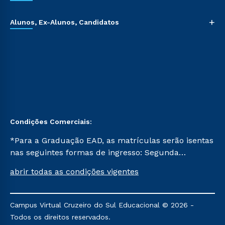
+
Alunos, Ex-Alunos, Candidatos
Condições Comerciais:
*Para a Graduação EAD, as matrículas serão isentas
nas seguintes formas de ingresso: Segunda
Graduação, Segunda Graduação 2.0 e Transferência.
abrir todas as condições vigentes
Já para as demais, a taxa de matrícula será de R$
49. *Para a Pós-graduação EAD, as ofertas
mencionadas são referentes aos cursos: Ensino
Campus Virtual Cruzeiro do Sul Educacional © 2026 -
Religioso, Geografia para a Docência e Metodologia
Todos os direitos reservados.
do Ensino de História: Questões Atuais.