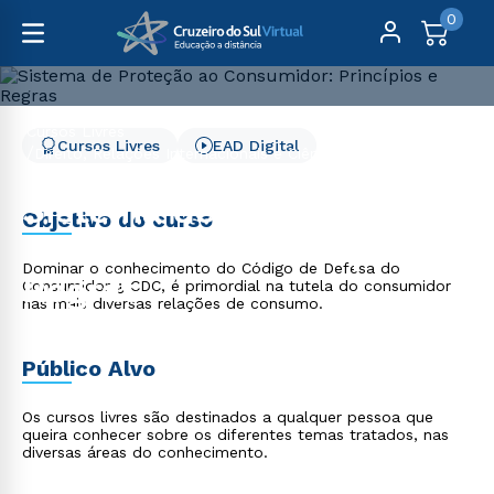
0
Cursos Livres
Cursos Livres
EAD Digital
Direito, Relações Internacionais e Ciência Política
Sistema de Proteção ao Consumidor: Princípios e Regras
Sistema de Proteção ao
Objetivo do curso
Consumidor: Princípios e
Dominar o conhecimento do Código de Defesa do
Regras
Consumidor ¿ CDC, é primordial na tutela do consumidor
nas mais diversas relações de consumo.
Público Alvo
Os cursos livres são destinados a qualquer pessoa que
queira conhecer sobre os diferentes temas tratados, nas
diversas áreas do conhecimento.