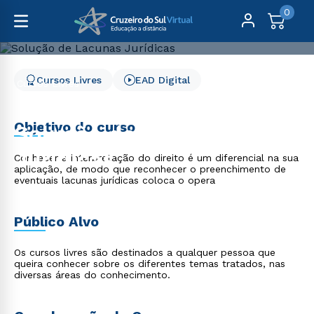
0
Cursos Livres
EAD Digital
Cursos Livres
Direito, Relações Internacionais e Ciência Política
Solução de Lacunas Jurídicas
Objetivo do curso
Solução de Lacunas
Jurídicas
Conhecer a interpretação do direito é um diferencial na sua
aplicação, de modo que reconhecer o preenchimento de
eventuais lacunas jurídicas coloca o opera
Público Alvo
Os cursos livres são destinados a qualquer pessoa que
queira conhecer sobre os diferentes temas tratados, nas
diversas áreas do conhecimento.