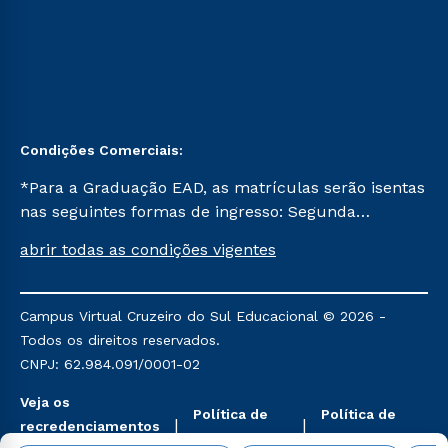
Condições Comerciais:
*Para a Graduação EAD, as matrículas serão isentas
nas seguintes formas de ingresso: Segunda
Graduação, Segunda Graduação 2.0 e Transferência.
abrir todas as condições vigentes
Já para as demais, a taxa de matrícula será de R$
49. *Para a Pós-graduação EAD, as ofertas
mencionadas são referentes aos cursos: Ensino
Campus Virtual Cruzeiro do Sul Educacional © 2026 -
Religioso, Geografia para a Docência e Metodologia
Todos os direitos reservados.
do Ensino de História: Questões Atuais.
CNPJ: 62.984.091/0001-02
Veja os
Política de
Política de
recredenciamentos
Privacidade
Cookies