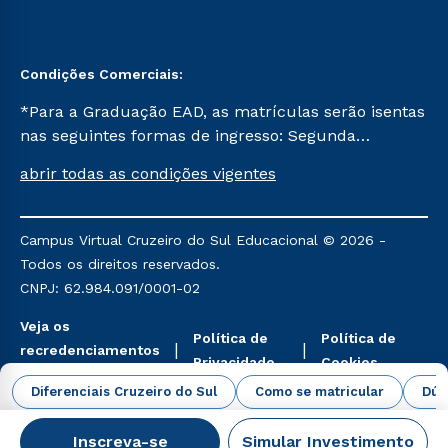
Condições Comerciais:
*Para a Graduação EAD, as matrículas serão isentas
nas seguintes formas de ingresso: Segunda
Graduação, Segunda Graduação 2.0 e Transferência.
abrir todas as condições vigentes
Já para as demais, a taxa de matrícula será de R$
49. *Para a Pós-graduação EAD, as ofertas
mencionadas são referentes aos cursos: Ensino
Campus Virtual Cruzeiro do Sul Educacional © 2026 -
Religioso, Geografia para a Docência e Metodologia
Todos os direitos reservados.
do Ensino de História: Questões Atuais.
CNPJ: 62.984.091/0001-02
Veja os
Política de
Política de
recredenciamentos
Privacidade
Cookies
aqui
Diferenciais Cruzeiro do Sul
Como se matricular
Dúv
Inscreva-se
Simular Investimento