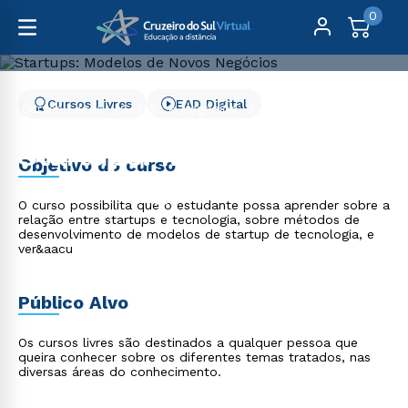
0
Cursos Livres
EAD Digital
Cursos Livres
Gestão e Negócios
Startups: Modelos de Novos Negócios
Startups: Modelos de
Objetivo do curso
Novos Negócios
O curso possibilita que o estudante possa aprender sobre a
relação entre startups e tecnologia, sobre métodos de
desenvolvimento de modelos de startup de tecnologia, e
ver&aacu
Público Alvo
Os cursos livres são destinados a qualquer pessoa que
queira conhecer sobre os diferentes temas tratados, nas
diversas áreas do conhecimento.