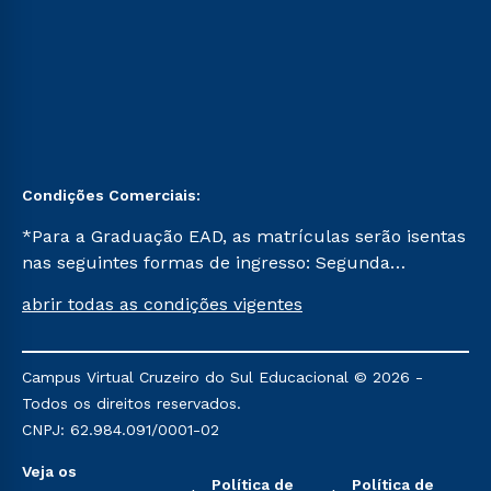
Condições Comerciais:
*Para a Graduação EAD, as matrículas serão isentas
nas seguintes formas de ingresso: Segunda
Graduação, Segunda Graduação 2.0 e Transferência.
abrir todas as condições vigentes
Já para as demais, a taxa de matrícula será de R$
49. *Para a Pós-graduação EAD, as ofertas
mencionadas são referentes aos cursos: Ensino
Campus Virtual Cruzeiro do Sul Educacional © 2026 -
Religioso, Geografia para a Docência e Metodologia
Todos os direitos reservados.
do Ensino de História: Questões Atuais.
CNPJ: 62.984.091/0001-02
Veja os
Política de
Política de