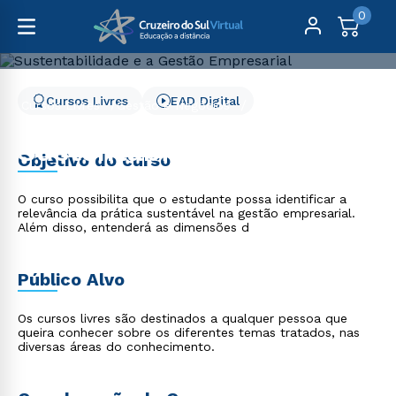
0
Cursos Livres
EAD Digital
Cursos Livres
Gestão e Negócios
Sustentabilidade e a Gestão Empresarial
Sustentabilidade e a
Objetivo do curso
Gestão Empresarial
O curso possibilita que o estudante possa identificar a
relevância da prática sustentável na gestão empresarial.
Além disso, entenderá as dimensões d
Público Alvo
Os cursos livres são destinados a qualquer pessoa que
queira conhecer sobre os diferentes temas tratados, nas
diversas áreas do conhecimento.