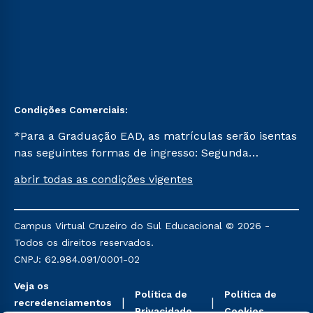
Condições Comerciais:
*Para a Graduação EAD, as matrículas serão isentas
nas seguintes formas de ingresso: Segunda
Graduação, Segunda Graduação 2.0 e Transferência.
abrir todas as condições vigentes
Já para as demais, a taxa de matrícula será de R$
49. *Para a Pós-graduação EAD, as ofertas
mencionadas são referentes aos cursos: Ensino
Campus Virtual Cruzeiro do Sul Educacional © 2026 -
Religioso, Geografia para a Docência e Metodologia
Todos os direitos reservados.
do Ensino de História: Questões Atuais.
CNPJ: 62.984.091/0001-02
Veja os
Política de
Política de
recredenciamentos
Privacidade
Cookies