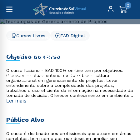
0
Cursos Livres
EAD Digital
Cursos Livres
Gestão e Negócios
Tecnologias de Gerenciamento de Projetos - 3 meses
Tecnologias de
Objetivo do curso
Gerenciamento de
O curso Italiano - EAD 100% on-line tem por objetivos:
Projetos - 3 meses
Oferecer ao aluno entendimento sobre a cultura
organizacional em gerenciamento de projetos, Levar
entendimento sobre a complexidade dos projetos,
trabalhos o uso eficiente da informação na necessidade da
tomada de decisão; Oferecer conhecimento em ambientes
Ler mais
de projeto.
Público Alvo
O curso é destinado aos profissionais que atuam em áreas
correlatas, bem como aos que desejam ampliar seu