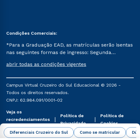
Condições Comerciais:
*Para a Graduação EAD, as matrículas serão isentas
nas seguintes formas de ingresso: Segunda
Graduação, Segunda Graduação 2.0 e Transferência.
abrir todas as condições vigentes
Já para as demais, a taxa de matrícula será de R$
49. *Para a Pós-graduação EAD, as ofertas
mencionadas são referentes aos cursos: Ensino
Campus Virtual Cruzeiro do Sul Educacional © 2026 -
Religioso, Geografia para a Docência e Metodologia
Todos os direitos reservados.
do Ensino de História: Questões Atuais.
CNPJ: 62.984.091/0001-02
Veja os
Política de
Política de
recredenciamentos
Privacidade
Cookies
aqui
Diferenciais Cruzeiro do Sul
Como se matricular
Dúv