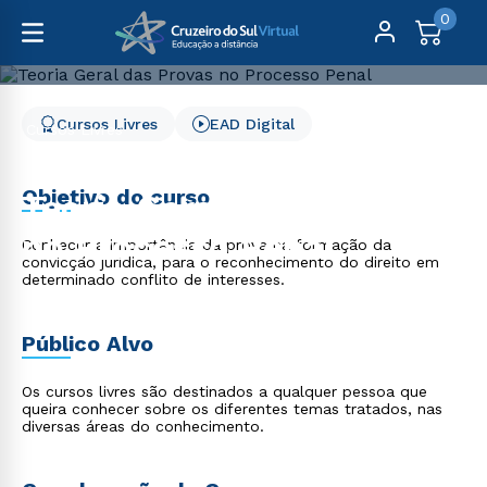
0
Cursos Livres
EAD Digital
Cursos Livres
Direito, Relações Internacionais e Ciência Política
Teoria Geral das Provas no Processo Penal
Objetivo do curso
Teoria Geral das Provas
no Processo Penal
Conhecer a importância da prova na formação da
convicção jurídica, para o reconhecimento do direito em
determinado conflito de interesses.
Público Alvo
Os cursos livres são destinados a qualquer pessoa que
queira conhecer sobre os diferentes temas tratados, nas
diversas áreas do conhecimento.