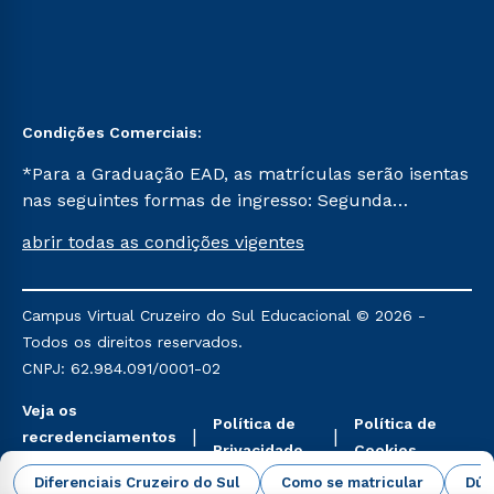
Condições Comerciais:
*Para a Graduação EAD, as matrículas serão isentas
nas seguintes formas de ingresso: Segunda
Graduação, Segunda Graduação 2.0 e Transferência.
abrir todas as condições vigentes
Já para as demais, a taxa de matrícula será de R$
49. *Para a Pós-graduação EAD, as ofertas
mencionadas são referentes aos cursos: Ensino
Campus Virtual Cruzeiro do Sul Educacional © 2026 -
Religioso, Geografia para a Docência e Metodologia
Todos os direitos reservados.
do Ensino de História: Questões Atuais.
CNPJ: 62.984.091/0001-02
Veja os
Política de
Política de
recredenciamentos
Privacidade
Cookies
aqui
Diferenciais Cruzeiro do Sul
Como se matricular
Dúv