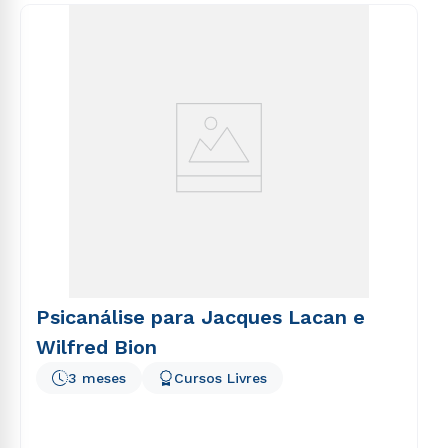
consequuntur magni dolores eos qui ratione
voluptatem sequi nesciunt.
Psicanálise para Jacques Lacan e
Wilfred Bion
3 meses
Cursos Livres