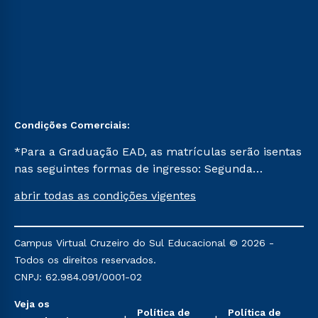
Condições Comerciais:
*Para a Graduação EAD, as matrículas serão isentas
nas seguintes formas de ingresso: Segunda
Graduação, Segunda Graduação 2.0 e Transferência.
abrir todas as condições vigentes
Já para as demais, a taxa de matrícula será de R$
49. *Para a Pós-graduação EAD, as ofertas
mencionadas são referentes aos cursos: Ensino
Campus Virtual Cruzeiro do Sul Educacional © 2026 -
Religioso, Geografia para a Docência e Metodologia
Todos os direitos reservados.
do Ensino de História: Questões Atuais.
CNPJ: 62.984.091/0001-02
Veja os
Política de
Política de