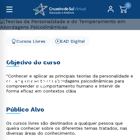
0
Cursos Livres
Saúde
Cursos Livres
EAD Digital
Teorias da Personalidade e do Temperamento em
Abordagens Psicodinâmicas
Teorias da Personalidade
Objetivo do curso
e do Temperamento em
"Conhecer e aplicar as principais teorias da personalidade e
Abordagens
do temperamento em abordagens psicodinâmicas para
compreender o comportamento humano e intervir de
Psicodinâmicas
forma eficaz em contextos cl&ia
Público Alvo
Os cursos livres são destinados a qualquer pessoa que
queira conhecer sobre os diferentes temas tratados, nas
diversas áreas do conhecimento.