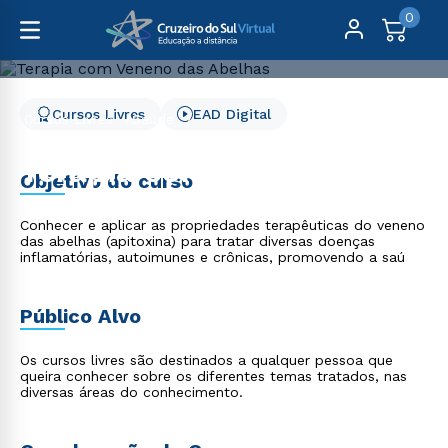
0
Cursos Livres
EAD Digital
Cursos Livres
Saúde
Terapia com Veneno das Abelhas
Terapia com Veneno das
Objetivo do curso
Abelhas
Conhecer e aplicar as propriedades terapêuticas do veneno
das abelhas (apitoxina) para tratar diversas doenças
inflamatórias, autoimunes e crônicas, promovendo a saú
Público Alvo
Os cursos livres são destinados a qualquer pessoa que
queira conhecer sobre os diferentes temas tratados, nas
diversas áreas do conhecimento.