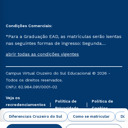
Condições Comerciais:
*Para a Graduação EAD, as matrículas serão isentas
nas seguintes formas de ingresso: Segunda
Graduação, Segunda Graduação 2.0 e Transferência.
abrir todas as condições vigentes
Já para as demais, a taxa de matrícula será de R$
49. *Para a Pós-graduação EAD, as ofertas
mencionadas são referentes aos cursos: Ensino
Campus Virtual Cruzeiro do Sul Educacional © 2026 -
Religioso, Geografia para a Docência e Metodologia
Todos os direitos reservados.
do Ensino de História: Questões Atuais.
CNPJ: 62.984.091/0001-02
Veja os
Política de
Política de
recredenciamentos
Privacidade
Cookies
aqui
Diferenciais Cruzeiro do Sul
Como se matricular
Dúv