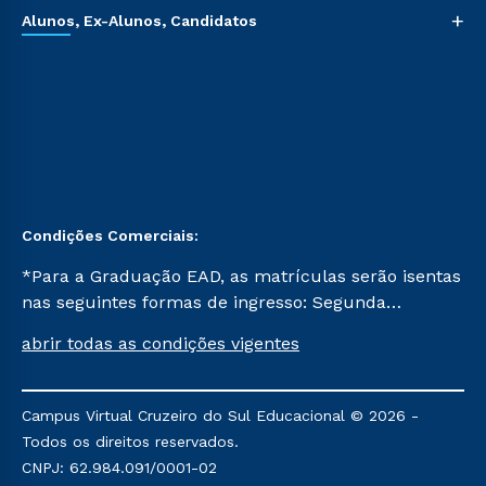
+
Alunos, Ex-Alunos, Candidatos
Condições Comerciais:
*Para a Graduação EAD, as matrículas serão isentas
nas seguintes formas de ingresso: Segunda
Graduação, Segunda Graduação 2.0 e Transferência.
abrir todas as condições vigentes
Já para as demais, a taxa de matrícula será de R$
49. *Para a Pós-graduação EAD, as ofertas
mencionadas são referentes aos cursos: Ensino
Campus Virtual Cruzeiro do Sul Educacional © 2026 -
Religioso, Geografia para a Docência e Metodologia
Todos os direitos reservados.
do Ensino de História: Questões Atuais.
CNPJ: 62.984.091/0001-02