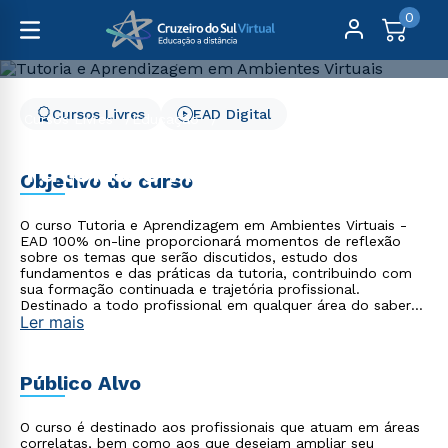
0
Cursos Livres
EAD Digital
Cursos Livres
Educação
Tutoria e Aprendizagem em Ambientes Virtuais
Tutoria e Aprendizagem
Objetivo do curso
em Ambientes Virtuais
O curso Tutoria e Aprendizagem em Ambientes Virtuais -
EAD 100% on-line proporcionará momentos de reflexão
sobre os temas que serão discutidos, estudo dos
fundamentos e das práticas da tutoria, contribuindo com
sua formação continuada e trajetória profissional.
Destinado a todo profissional em qualquer área do saber
Ler mais
que necessita de conhecimento na área da Educação a
Distância.
Público Alvo
O curso é destinado aos profissionais que atuam em áreas
correlatas, bem como aos que desejam ampliar seu