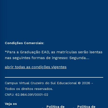
Condições Comerciais:
*Para a Graduação EAD, as matrículas serão isentas
nas seguintes formas de ingresso: Segunda
Graduação, Segunda Graduação 2.0 e Transferência.
abrir todas as condições vigentes
Já para as demais, a taxa de matrícula será de R$
49. *Para a Pós-graduação EAD, as ofertas
mencionadas são referentes aos cursos: Ensino
Campus Virtual Cruzeiro do Sul Educacional © 2026 -
Religioso, Geografia para a Docência e Metodologia
Todos os direitos reservados.
do Ensino de História: Questões Atuais.
CNPJ: 62.984.091/0001-02
Veja os
Política de
Política de