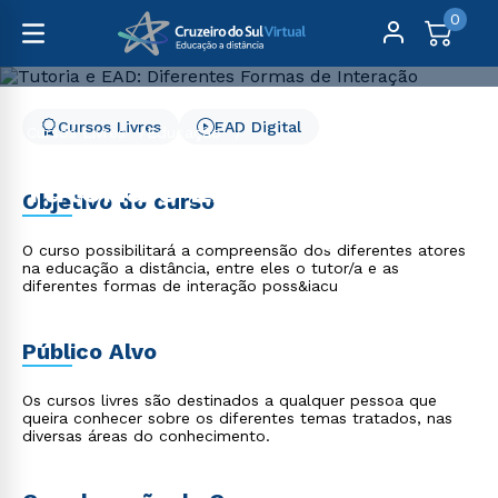
0
Cursos Livres
EAD Digital
Cursos Livres
Educação
Tutoria e EAD: Diferentes Formas de Interação
Tutoria e EAD: Diferentes
Objetivo do curso
Formas de Interação
O curso possibilitará a compreensão dos diferentes atores
na educação a distância, entre eles o tutor/a e as
diferentes formas de interação poss&iacu
Público Alvo
Os cursos livres são destinados a qualquer pessoa que
queira conhecer sobre os diferentes temas tratados, nas
diversas áreas do conhecimento.