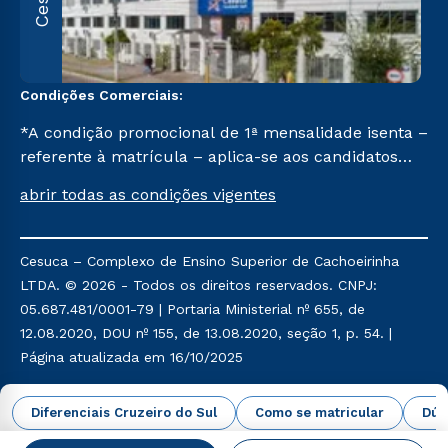
Condições Comerciais:
*A condição promocional de 1ª mensalidade isenta –
referente à matrícula – aplica-se aos candidatos
aprovados em todas as formas de ingresso, exceto
abrir todas as condições vigentes
na prova on-line ou agendada, que ofertam bolsas
de até 50% de desconto, ambos ingressantes no 2º
semestre de 2023, que ainda não tenham efetivado
Cesuca – Complexo de Ensino Superior de Cachoeirinha
e/ou não tenham cancelado ou trancado sua
LTDA. © 2026 - Todos os direitos reservados. CNPJ:
matrícula em uma das Instituições da Cruzeiro do
05.687.481/0001-79 | Portaria Ministerial nº 655, de
Sul Educacional, no período de um ano. Tais
12.08.2020, DOU nº 155, de 13.08.2020, seção 1, p. 54. |
condições não se aplicam aos cursos de Medicina, e
Página atualizada em 16/10/2025
também para matriculados via FIES, Prouni e
outros programas governamentais, e não se
Política de Privacidade
Política de Cookies
Diferenciais Cruzeiro do Sul
Como se matricular
Dúv
acumula com nenhuma outra campanha ofertada
pela Instituição.