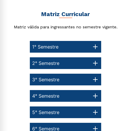
Matriz Curricular
Matriz válida para ingressantes no semestre vigente.
Rápido e fácil
WhatsApp
1° Semestre
ou
2° Semestre
3° Semestre
4° Semestre
Estou de acordo com a
Política de Privacidade.
e
autorizo que meus dados sejam utilizados para o
envio de conteúdos da Cruzeiro do Sul.
5° Semestre
6° Semestre