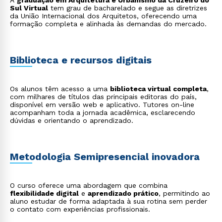
A
graduação em Arquitetura e Urbanismo da Cruzeiro do
reaproveitamento de recursos e responsabilidade
Sul Virtual
tem grau de bacharelado e segue as diretrizes
ambiental;
da União Internacional dos Arquitetos, oferecendo uma
Design de Interiores
: planejamento de ambientes
formação completa e alinhada às demandas do mercado.
internos com foco em estética, funcionalidade e
experiência do usuário;
Arquitetura Cenográfica e Efêmera
: criação de
ambientes temporários para cinema, teatro, eventos,
exposições e experiências imersivas;
Biblioteca e recursos digitais
Arquitetura Digital e BIM
: utilização de modelos 3D
e tecnologias digitais para otimizar projetos e
execução de obras;
Os alunos têm acesso a uma
Arquitetura de Saúde e Hospitalar
biblioteca virtual completa
: desenvolvimento
,
com milhares de títulos das principais editoras do país,
de espaços que priorizam bem-estar, segurança e
disponível em versão web e aplicativo. Tutores on-line
funcionalidade em hospitais e clínicas;
acompanham toda a jornada acadêmica, esclarecendo
Arquitetura Comercial e de Lazer
: criação de
dúvidas e orientando o aprendizado.
espaços para lojas, restaurantes, hotéis e resorts,
combinando experiência do usuário e identidade da
marca.
Metodologia Semipresencial inovadora
O curso oferece uma abordagem que combina
flexibilidade digital
e
aprendizado prático
, permitindo ao
aluno estudar de forma adaptada à sua rotina sem perder
o contato com experiências profissionais.