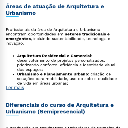
Áreas de atuação de Arquitetura e
Urbanismo
Profissionais da área de Arquitetura e Urbanismo
encontram oportunidades em
setores tradicionais e
emergentes
, incluindo sustentabilidade, tecnologia e
inovação.
Arquitetura Residencial e Comercial
:
desenvolvimento de projetos personalizados,
priorizando conforto, eficiência e identidade visual
dos espaços;
Urbanismo e Planejamento Urbano
: criação de
soluções para mobilidade, uso do solo e qualidade
de vida em áreas urbanas;
Ler mais
Restauração e Preservação do Patrimônio
Histórico
: recuperação e conservação de
construções de valor cultural, como museus e
edifícios históricos;
Diferenciais do curso de Arquitetura e
Paisagismo
: planejamento de áreas verdes e espaços
Urbanismo (Semipresencial)
ao ar livre, promovendo equilíbrio entre natureza e
bem-estar;
Arquitetura, Sustentabilidade e Meio Ambiente
:
projetos com foco em eficiência energética,