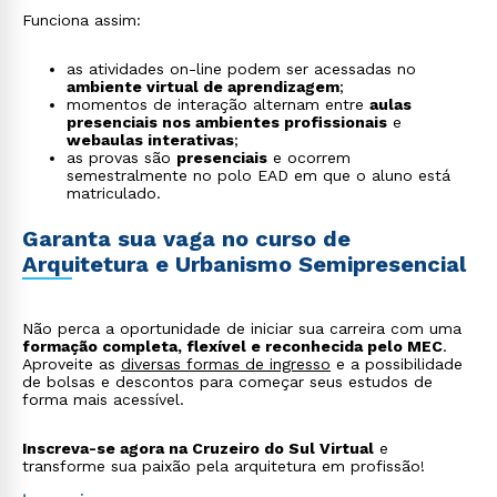
Funciona assim:
as atividades on-line podem ser acessadas no
ambiente virtual de aprendizagem
;
momentos de interação alternam entre
aulas
presenciais nos ambientes profissionais
e
webaulas interativas
;
as provas são
presenciais
e ocorrem
semestralmente no polo EAD em que o aluno está
matriculado.
Garanta sua vaga no curso de
Arquitetura e Urbanismo Semipresencial
Não perca a oportunidade de iniciar sua carreira com uma
formação completa, flexível e reconhecida pelo MEC
.
Rápido e fácil
Aproveite as
diversas formas de ingresso
e a possibilidade
WhatsApp
de bolsas e descontos para começar seus estudos de
forma mais acessível.
ou
Inscreva-se agora na Cruzeiro do Sul Virtual
e
transforme sua paixão pela arquitetura em profissão!