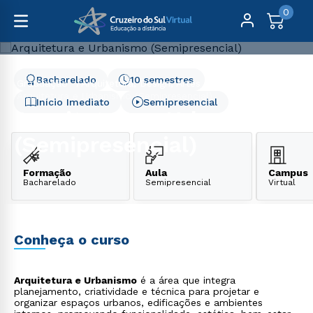
0
Bacharelado
10 semestres
Graduação
Arquitetura, Design, Artes e Moda
Arquitetura e Urbanismo (Semipresencial)
Início Imediato
Semipresencial
Arquitetura e Urbanismo
(Semipresencial)
Formação
Aula
Campus
Bacharelado
Semipresencial
Virtual
Conheça o curso
Arquitetura e Urbanismo
é a área que integra
planejamento, criatividade e técnica para projetar e
organizar espaços urbanos, edificações e ambientes