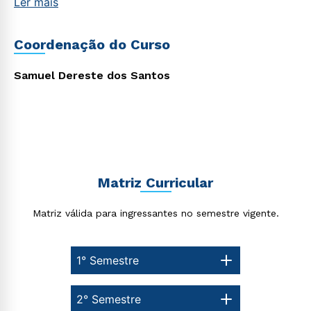
Ler mais
Coordenação do Curso
Estou de acordo com a
Política de Privacidade.
e
autorizo que meus dados sejam utilizados para o
Samuel Dereste dos Santos
envio de conteúdos da Cruzeiro do Sul.
Matriz Curricular
Matriz válida para ingressantes no semestre vigente.
1° Semestre
2° Semestre