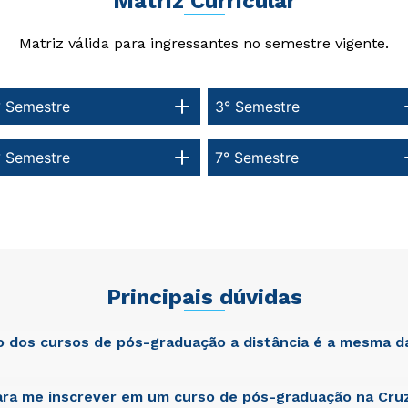
Matriz Curricular
Matriz válida para ingressantes no semestre vigente.
° Semestre
3° Semestre
° Semestre
7° Semestre
Principais dúvidas
ão dos cursos de pós-graduação a distância é a mesma d
ra me inscrever em um curso de pós-graduação na Cruz
atis unde omnis iste natus error sit voluptatem accusantium dol