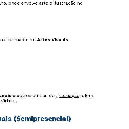
o, onde envolve arte e ilustração no
ional formado em
Artes Visuais
:
suais
e outros cursos de
graduação
, além
Rápido e fácil
Rápido e fácil
Virtual.
WhatsApp
WhatsApp
ou
ou
uais (Semipresencial)