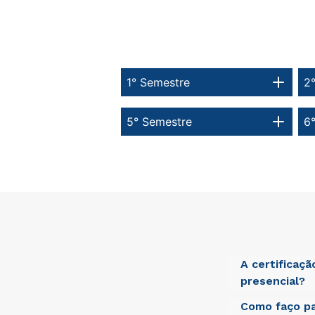
1° Semestre
2
5° Semestre
6
A certificaç
presencial?
Como faço pa
Sed ut perspici