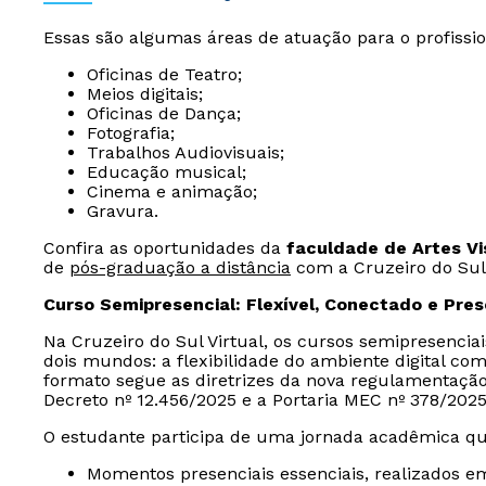
Essas são algumas áreas de atuação para o profiss
Oficinas de Teatro;
Meios digitais;
Oficinas de Dança;
Fotografia;
Trabalhos Audiovisuais;
Educação musical;
Cinema e animação;
Gravura.
Confira as oportunidades da
faculdade de Artes Vi
de
pós-graduação a distância
com a Cruzeiro do Sul 
Curso Semipresencial: Flexível, Conectado e Pre
Na Cruzeiro do Sul Virtual, os cursos semipresencia
dois mundos: a flexibilidade do ambiente digital com
formato segue as diretrizes da nova regulamentaçã
Decreto nº 12.456/2025 e a Portaria MEC nº 378/2025
O estudante participa de uma jornada acadêmica qu
Momentos presenciais essenciais, realizados e