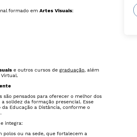
ional formado em
Artes Visuais
:
suais
e outros cursos de
graduação
, além
Virtual.
sente
is são pensados para oferecer o melhor dos
 a solidez da formação presencial. Esse
o da Educação a Distância, conforme o
.
e integra:
m polos ou na sede, que fortalecem a