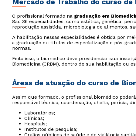
Mercado de Trabalho do curso de
O profissional formado na
graduação em Biomedici
São 36 especialidades, como estética, genética, períci
reprodução assistida, microbiologia de alimentos, sa
A habilitação nessas especialidades é obtida por me
a graduação ou títulos de especialização e pós-gradu
normas.
Feito isso, o biomédico deve providenciar sua inscri
Biomedicina (CRBM), dentro de sua habilitação ou es
Áreas de atuação do curso de Bio
Assim que formado, o profissional biomédico poderá 
responsável técnico, coordenação, chefia, perícia, di
Laboratórios;
Clínicas;
Hospitais;
Institutos de pesquisa;
Órgãos públicos de saúde e de vigilância sanitár