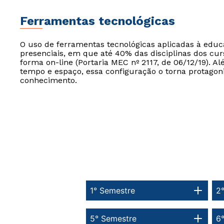
Ferramentas tecnológicas
O uso de ferramentas tecnológicas aplicadas à edu
presenciais, em que até 40% das disciplinas dos cur
forma on-line (Portaria MEC nº 2117, de 06/12/19). Al
tempo e espaço, essa configuração o torna protagon
conhecimento.
1° Semestre
2
5° Semestre
6