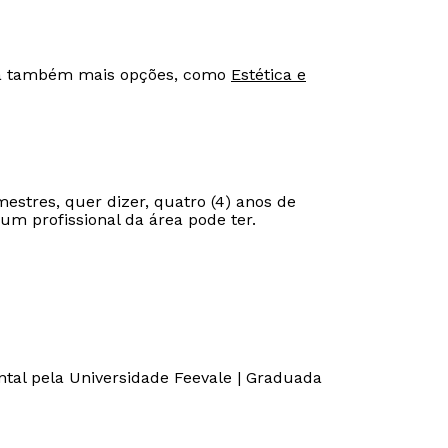
eja também mais opções, como
Estética e
estres, quer dizer, quatro (4) anos de
m profissional da área pode ter.
Rápido e fácil
Rápido e fácil
WhatsApp
WhatsApp
tal pela Universidade Feevale | Graduada
ou
ou