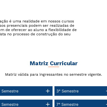
cação é uma realidade em nossos cursos
Estou de acordo com a
Estou de acordo com a
Política de Privacidade.
Política de Privacidade.
e
e
sos presenciais podem ser realizadas de
autorizo que meus dados sejam utilizados para o
autorizo que meus dados sejam utilizados para o
ém de oferecer ao aluno a flexibilidade de
envio de conteúdos do Cesuca.
envio de conteúdos da Cruzeiro do Sul.
ista no processo de construção do seu
Matriz Curricular
Matriz válida para ingressantes no semestre vigente.
° Semestre
3° Semestre
° Semestre
7° Semestre