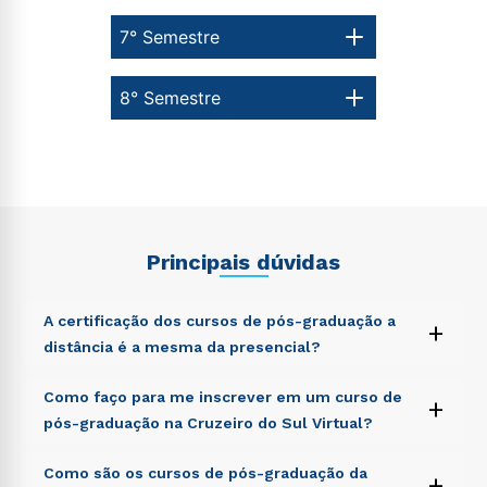
7° Semestre
8° Semestre
Principais dúvidas
A certificação dos cursos de pós-graduação a
+
distância é a mesma da presencial?
Sed ut perspiciatis unde omnis iste natus error sit
Como faço para me inscrever em um curso de
+
voluptatem accusantium doloremque laudantium,
pós-graduação na Cruzeiro do Sul Virtual?
totam rem aperiam, eaque ipsa quae ab illo inventore
veritatis et quasi architecto beatae vitae dicta sunt
Sed ut perspiciatis unde omnis iste natus error sit
Como são os cursos de pós-graduação da
explicabo. Nemo enim ipsam voluptatem quia
+