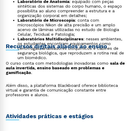
Laboratório de Anatomia
: equipado com peças
sintéticas dos sistemas do corpo humano, o espaço
possibilita ao aluno compreender a estrutura e a
organização corporal em detalhes;
Laboratório de Microscopia
: conta com
microscópios Nikon de alta precisão e um amplo
acervo de lâminas utilizadas no estudo de Biologia
Celular, Tecidual e Patologia;
Laboratórios Multidisciplinares
: nesses ambientes,
os estudantes encontram equipamentos como
Recursos digitais aliados ao ensino
centrífugas, analisadores bioquímicos e cabines de
segurança biológica, que reproduzem a rotina real de
um biomédico.
O curso conta com metodologias inovadoras como
sala de
aula invertida, ensino baseado em problemas e
gamificação
.
Rápido e fácil
WhatsApp
Além disso, a plataforma Blackboard oferece biblioteca
ou
virtual e garantia de comunicação constante entre
professores e alunos.
Atividades práticas e estágios