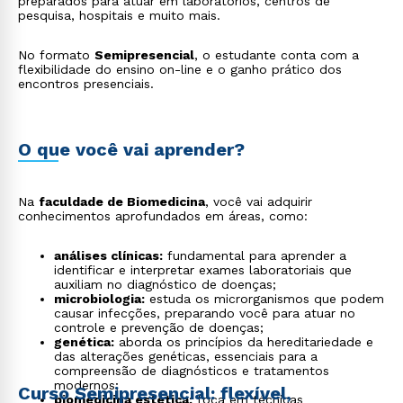
preparados para atuar em laboratórios, centros de
pesquisa, hospitais e muito mais.
No formato
Semipresencial
, o estudante conta com a
flexibilidade do ensino on-line e o ganho prático dos
encontros presenciais.
O que você vai aprender?
Na
faculdade de Biomedicina
, você vai adquirir
conhecimentos aprofundados em áreas, como:
análises clínicas:
fundamental para aprender a
identificar e interpretar exames laboratoriais que
auxiliam no diagnóstico de doenças;
microbiologia:
estuda os microrganismos que podem
causar infecções, preparando você para atuar no
controle e prevenção de doenças;
genética:
aborda os princípios da hereditariedade e
das alterações genéticas, essenciais para a
compreensão de diagnósticos e tratamentos
modernos;
Curso Semipresencial: flexível,
biomedicina estética:
foca em técnicas