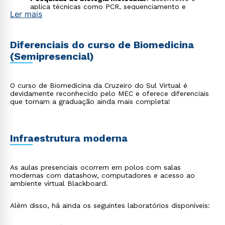
aplica técnicas como PCR, sequenciamento e
Ler mais
clonagem genética para identificar mutações, estudar
doenças hereditárias e contribuir com avanços na
medicina personalizada;
Hospitais
: atua em ambientes hospitalares e em
Diferenciais do curso de Biomedicina
programas de saúde coletiva, contribuindo com
(Semipresencial)
ações de diagnóstico, vigilância epidemiológica,
prevenção de doenças e promoção da saúde;
Genética
: realiza exames genéticos voltados à
detecção de doenças hereditárias, anomalias
O curso de Biomedicina da Cruzeiro do Sul Virtual é
cromossômicas e testes de compatibilidade genética,
devidamente reconhecido pelo MEC e oferece diferenciais
colaborando com diagnósticos precisos e
que tornam a graduação ainda mais completa!
aconselhamento genético;
Perícia criminal
: trabalha em laboratórios forenses,
analisando vestígios biológicos, amostras de DNA,
substâncias químicas e outros materiais utilizados na
elucidação de crimes;
Infraestrutura moderna
Estética e saúde
: executa procedimentos estéticos
como laserterapia, peelings, intradermoterapia e
outros tratamentos com base científica para
As aulas presenciais ocorrem em polos com salas
promover a saúde, bem-estar e autoestima dos
modernas com datashow, computadores e acesso ao
pacientes.
ambiente virtual Blackboard.
Além disso, há ainda os seguintes laboratórios disponíveis: