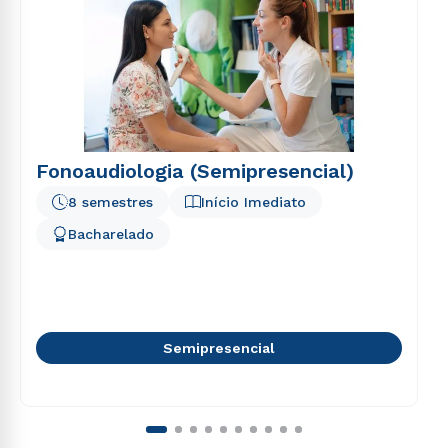
Fonoaudiologia (Semipresencial)
8 semestres
Início Imediato
Bacharelado
Semipresencial