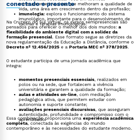
conectado e presente
minimamente invasivas que melhoram a qualidade de
vida, uma área em crescimento dentro da profissão;
imunologia:
explora o funcionamento do sistema
imunológico, importante para o desenvolvimento de
Na Cruzeiro do Sul Virtual, os cursos semipresenciais são
vacinas e terapias imunológicas.
pensados para oferecer o melhor dos dois mundos:
a
flexibilidade do ambiente digital com a solidez da
formação presencial
. Esse formato segue as diretrizes da
nova regulamentação da Educação a Distância, conforme o
Decreto nº 12.456/2025
e a
Portaria MEC nº 378/2025
.
O estudante participa de uma jornada acadêmica que
integra:
momentos presenciais essenciais
, realizados em
polos ou na sede, que fortalecem a vivência
universitária e garantem a qualidade da formação;
aulas e atividades on-line
, com mediação
pedagógica ativa, que permitem estudar com
autonomia e suporte constante;
avaliações presenciais discursivas
, que asseguram
autenticidade, profundidade e compromisso com o
Essa combinação proporciona uma
experiência acadêmica
aprendizado.
completa
, conectada às exigências do mundo
contemporâneo e às necessidades do estudante moderno.