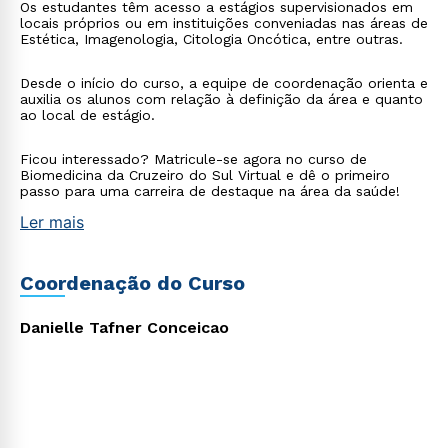
Estou de acordo com a
Política de Privacidade.
e
Os estudantes têm acesso a estágios supervisionados em
locais próprios ou em instituições conveniadas nas áreas de
autorizo que meus dados sejam utilizados para o
Estética, Imagenologia, Citologia Oncótica, entre outras.
envio de conteúdos da Cruzeiro do Sul.
Desde o início do curso, a equipe de coordenação orienta e
auxilia os alunos com relação à definição da área e quanto
ao local de estágio.
Ficou interessado? Matricule-se agora no curso de
Biomedicina da Cruzeiro do Sul Virtual e dê o primeiro
passo para uma carreira de destaque na área da saúde!
Ler mais
Coordenação do Curso
Danielle Tafner Conceicao