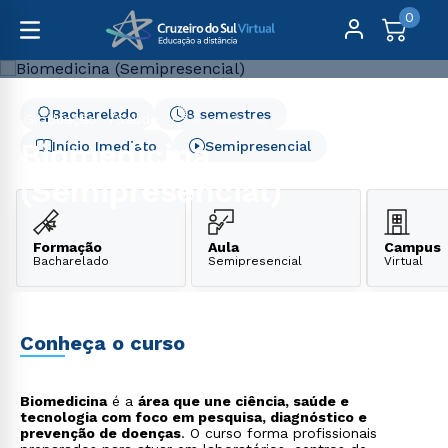
0
Bacharelado
8 semestres
Graduação
Saúde
Biomedicina (Semipresencial)
Biomedicina
Início Imediato
Semipresencial
(Semipresencial)
Formação
Aula
Campus
Bacharelado
Semipresencial
Virtual
Conheça o curso
Biomedicina
é a
área que une ciência, saúde e
tecnologia com foco em pesquisa, diagnóstico e
prevenção de doenças
. O curso forma profissionais