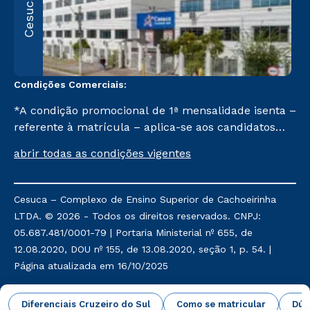
Cesuca
1
C
Condições Comerciais:
*A condição promocional de 1ª mensalidade isenta –
referente à matrícula – aplica-se aos candidatos
aprovados em todas as formas de ingresso, exceto
abrir todas as condições vigentes
na prova on-line ou agendada, que ofertam bolsas
de até 50% de desconto, ambos ingressantes no 2º
semestre de 2023, que ainda não tenham efetivado
Cesuca – Complexo de Ensino Superior de Cachoeirinha
e/ou não tenham cancelado ou trancado sua
LTDA. © 2026 - Todos os direitos reservados. CNPJ:
matrícula em uma das Instituições da Cruzeiro do
05.687.481/0001-79 | Portaria Ministerial nº 655, de
Sul Educacional, no período de um ano. Tais
12.08.2020, DOU nº 155, de 13.08.2020, seção 1, p. 54. |
condições não se aplicam aos cursos de Medicina, e
Página atualizada em 16/10/2025
também para matriculados via FIES, Prouni e
outros programas governamentais, e não se
Política de Privacidade
Política de Cookies
Diferenciais Cruzeiro do Sul
Como se matricular
Dúv
acumula com nenhuma outra campanha ofertada