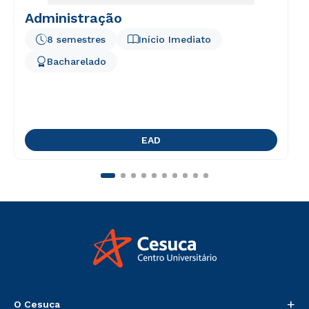
Administração
8 semestres
Início Imediato
Bacharelado
EAD
+
O Cesuca