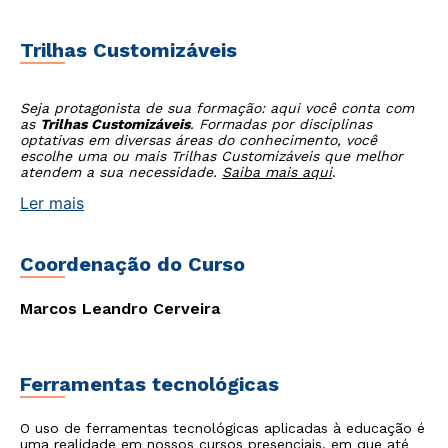
Trilhas Customizáveis
Seja protagonista de sua formação: aqui você conta com
as
Trilhas Customizáveis
. Formadas por disciplinas
optativas em diversas áreas do conhecimento, você
escolhe uma ou mais Trilhas Customizáveis que melhor
atendem a sua necessidade.
Saiba mais aqui
.
Ler mais
Coordenação do Curso
Marcos Leandro Cerveira
Rápido e fácil
Ferramentas tecnológicas
WhatsApp
ou
O uso de ferramentas tecnológicas aplicadas à educação é
uma realidade em nossos cursos presenciais, em que até