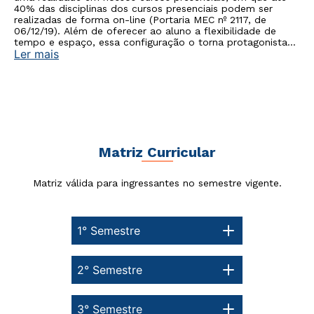
40% das disciplinas dos cursos presenciais podem ser
realizadas de forma on-line (Portaria MEC nº 2117, de
06/12/19). Além de oferecer ao aluno a flexibilidade de
tempo e espaço, essa configuração o torna protagonista
Ler mais
no processo de construção do seu conhecimento.
Estou de acordo com a
Política de Privacidade.
e
autorizo que meus dados sejam utilizados para o
envio de conteúdos da Cruzeiro do Sul.
Matriz Curricular
Matriz válida para ingressantes no semestre vigente.
1° Semestre
2° Semestre
3° Semestre