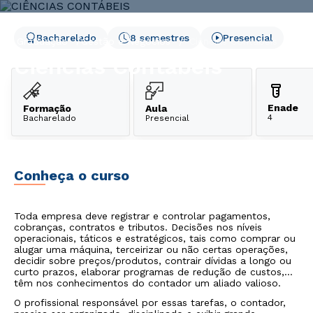
Bacharelado
8 semestres
Presencial
Graduação
Gestão e Negócios
Ciências Contábeis
Ciências Contábeis
Enade
Formação
Aula
4
Bacharelado
Presencial
Conheça o curso
Toda empresa deve registrar e controlar pagamentos,
cobranças, contratos e tributos. Decisões nos níveis
operacionais, táticos e estratégicos, tais como comprar ou
alugar uma máquina, terceirizar ou não certas operações,
decidir sobre preços/produtos, contrair dívidas a longo ou
curto prazos, elaborar programas de redução de custos,
têm nos conhecimentos do contador um aliado valioso.
O profissional responsável por essas tarefas, o contador,