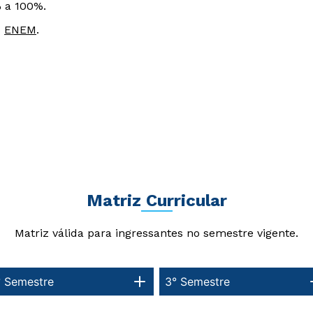
 a 100%.
o
ENEM
.
Matriz Curricular
Matriz válida para ingressantes no semestre vigente.
° Semestre
3° Semestre