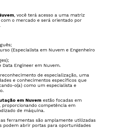
 Nuvem
, você terá acesso a uma matriz
s com o mercado e será orientado por
.
Estou de acordo com a
Estou de acordo com a
Política de Privacidade.
Política de Privacidade.
e
e
autorizo que meus dados sejam utilizados para o
autorizo que meus dados sejam utilizados para o
envio de conteúdos da Cruzeiro do Sul.
envio de conteúdos da Cruzeiro do Sul.
uguês;
 curso (Especialista em Nuvem e Engenheiro
ges);
le Data Engineer em Nuvem.
reconhecimento de especialização, uma
idades e conhecimentos específicos que
ando-o(a) como um especialista e
o.
utação em Nuvem
estão focadas em
d, proporcionando competência em
endizado de máquina.
as ferramentas são amplamente utilizadas
es podem abrir portas para oportunidades