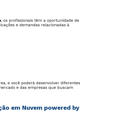
m
, os profissionais têm a oportunidade de
licações e demandas relacionadas à
rea, e você poderá desenvolver diferentes
Rápido e fácil
Rápido e fácil
o mercado e das empresas que buscam
WhatsApp
WhatsApp
ou
ou
ação em Nuvem powered by