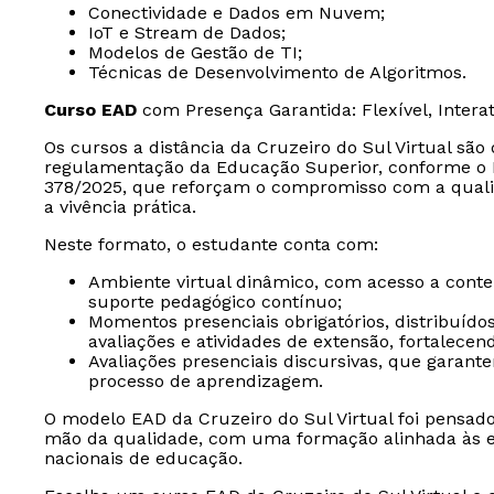
Conectividade e Dados em Nuvem;
IoT e Stream de Dados;
Modelos de Gestão de TI;
Técnicas de Desenvolvimento de Algoritmos.
Curso EAD
com Presença Garantida: Flexível, Intera
Os cursos a distância da Cruzeiro do Sul Virtual sã
regulamentação da Educação Superior, conforme o D
378/2025, que reforçam o compromisso com a quali
a vivência prática.
Neste formato, o estudante conta com:
Ambiente virtual dinâmico, com acesso a conteúd
suporte pedagógico contínuo;
Momentos presenciais obrigatórios, distribuído
avaliações e atividades de extensão, fortalece
Avaliações presenciais discursivas, que garan
processo de aprendizagem.
O modelo EAD da Cruzeiro do Sul Virtual foi pensad
mão da qualidade, com uma formação alinhada às ex
nacionais de educação.