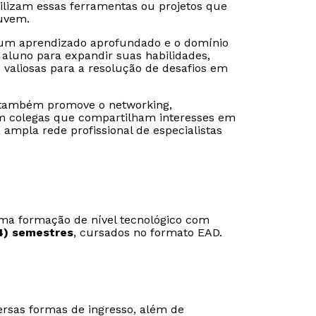
lizam essas ferramentas ou projetos que
nuvem.
r um aprendizado aprofundado e o domínio
 aluno para expandir suas habilidades,
 valiosas para a resolução de desafios em
 também promove o networking,
om colegas que compartilham interesses em
ampla rede profissional de especialistas
ma formação de nível tecnológico com
4) semestres
, cursados no formato EAD.
ersas formas de ingresso, além de