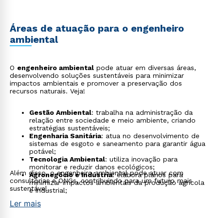
Áreas de atuação para o engenheiro
ambiental
O
engenheiro ambiental
pode atuar em diversas áreas,
desenvolvendo soluções sustentáveis para minimizar
impactos ambientais e promover a preservação dos
recursos naturais. Veja!
Gestão Ambiental
: trabalha na administração da
relação entre sociedade e meio ambiente, criando
estratégias sustentáveis;
Engenharia Sanitária
: atua no desenvolvimento de
sistemas de esgoto e saneamento para garantir água
potável;
Tecnologia Ambiental
: utiliza inovação para
monitorar e reduzir danos ecológicos;
Além disso, o engenheiro ambiental pode atuar com
Agronegócio e Indústria
: elabora planos para
consultorias e ONGs, contribuindo para um futuro mais
minimizar impactos ambientais da produção agrícola
sustentável.
e industrial;
Ler mais