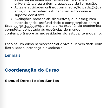
universitária e garantem a qualidade da formação;
Aulas e atividades online, com mediação pedagógica
ativa, que permitem estudar com autonomia e
suporte constante;
Avaliações presenciais discursivas, que asseguram
Rápido e fácil
autenticidade, profundidade e compromisso com o
WhatsApp
Essa combinação proporciona uma experiência acadêmica
aprendizado.
completa, conectada às exigências do mundo
ou
contemporâneo e às necessidades do estudante moderno.
Escolha um curso semipresencial e viva a universidade com
flexibilidade, presença e excelência.
Ler mais
Estou de acordo com a
Política de Privacidade.
e
Coordenação do Curso
autorizo que meus dados sejam utilizados para o
envio de conteúdos da Cruzeiro do Sul.
Samuel Dereste dos Santos