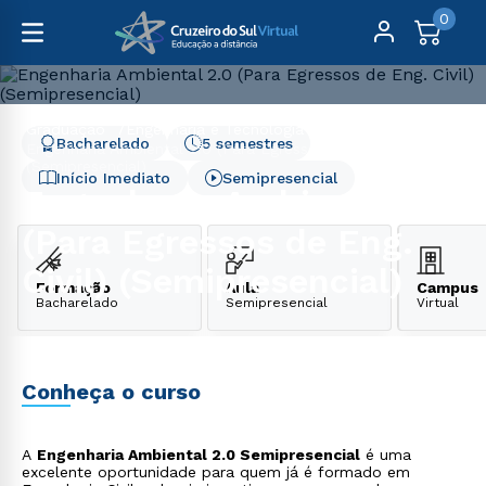
0
Graduação
Engenharia e Tecnologia
Bacharelado
5 semestres
Engenharia Ambiental 2.0 (Para Egressos de Eng. Civil)
(Semipresencial)
Início Imediato
Semipresencial
Engenharia Ambiental 2.0
(Para Egressos de Eng.
Civil) (Semipresencial)
Formação
Aula
Campus
Bacharelado
Semipresencial
Virtual
Conheça o curso
A
Engenharia Ambiental 2.0 Semipresencial
é uma
excelente oportunidade para quem já é formado em