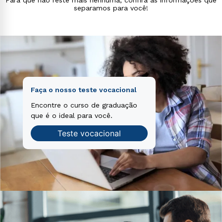
voluptas sit aspernatur aut odit aut fugit, sed quia
separamos para você!
consequuntur magni dolores eos qui ratione
voluptatem sequi nesciunt.
Faça o nosso teste vocacional
Encontre o curso de graduação
que é o ideal para você.
Teste vocacional