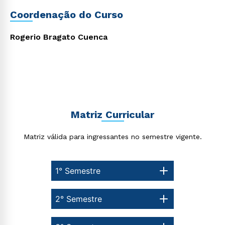
Coordenação do Curso
Rogerio Bragato Cuenca
Matriz Curricular
Matriz válida para ingressantes no semestre vigente.
Rápido e fácil
1° Semestre
WhatsApp
ou
2° Semestre