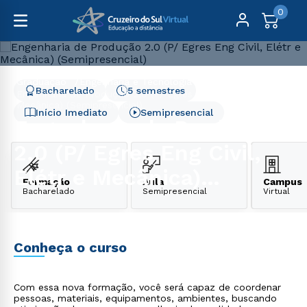
0
Graduação
Engenharia e Tecnologia
Bacharelado
5 semestres
Engenharia de Produção 2.0 (P/ Egres Eng Civil, Elétr e
Mecânica) (Semipresencial)
Início Imediato
Semipresencial
Engenharia de Produção
2.0 (P/ Egres Eng Civil,
Elétr e Mecânica)
Formação
Aula
Campus
Bacharelado
Semipresencial
Virtual
(Semipresencial)
Conheça o curso
Com essa nova formação, você será capaz de coordenar
pessoas, materiais, equipamentos, ambientes, buscando