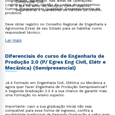
coordenador, supervisor. Nas áreas de Operações;
Construção Civil;
Logística; Finanças; Gestão da cadeia de suprimentos;
E até no setor de Serviços, como: Bancos,
Custos; Planejamento; Qualidade; Desenvolvimento de
Seguradoras e Operadoras de cartões de crédito.
produtos.
Deve obter registro no Conselho Regional de Engenharia e
Agronomia (Crea) de seu Estado para se habilitar como
responsável técnico.
Ler mais
Diferenciais do curso de Engenharia de
Produção 2.0 (P/ Egres Eng Civil, Elétr e
Mecânica) (Semipresencial)
Já é formado em Engenharia Civil, Elétrica ou Mecânica e
agora quer fazer Engenharia de Produção Semipresencial?
A Segunda Graduação 2.0 é a sua chance de garantir mais
uma formação no ensino superior.
Importante: caso a sua graduação inicial não seja
compatível para essa forma de ingresso, confira a
modalidade tradicional de
Segunda Graduação
e saiba mais