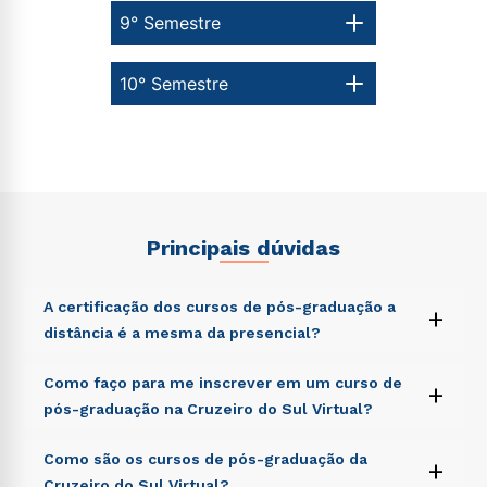
9° Semestre
10° Semestre
Principais dúvidas
A certificação dos cursos de pós-graduação a
+
distância é a mesma da presencial?
Sed ut perspiciatis unde omnis iste natus error sit
Como faço para me inscrever em um curso de
+
voluptatem accusantium doloremque laudantium,
pós-graduação na Cruzeiro do Sul Virtual?
totam rem aperiam, eaque ipsa quae ab illo inventore
veritatis et quasi architecto beatae vitae dicta sunt
Sed ut perspiciatis unde omnis iste natus error sit
Como são os cursos de pós-graduação da
explicabo. Nemo enim ipsam voluptatem quia
+
voluptatem accusantium doloremque laudantium,
voluptas sit aspernatur aut odit aut fugit, sed quia
Cruzeiro do Sul Virtual?