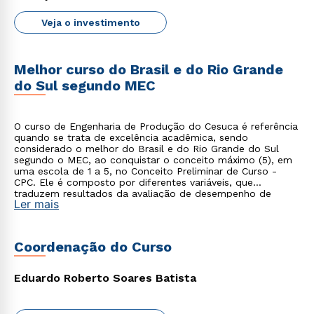
Veja o investimento
Melhor curso do Brasil e do Rio Grande
do Sul segundo MEC
O curso de Engenharia de Produção do Cesuca é referência
quando se trata de excelência acadêmica, sendo
considerado o melhor do Brasil e do Rio Grande do Sul
segundo o MEC, ao conquistar o conceito máximo (5), em
uma escola de 1 a 5, no Conceito Preliminar de Curso -
CPC. Ele é composto por diferentes variáveis, que
traduzem resultados da avaliação de desempenho de
Ler mais
estudantes, infraestrutura e instalações, recursos didático-
pedagógicos e corpo docente.
Coordenação do Curso
Eduardo Roberto Soares Batista