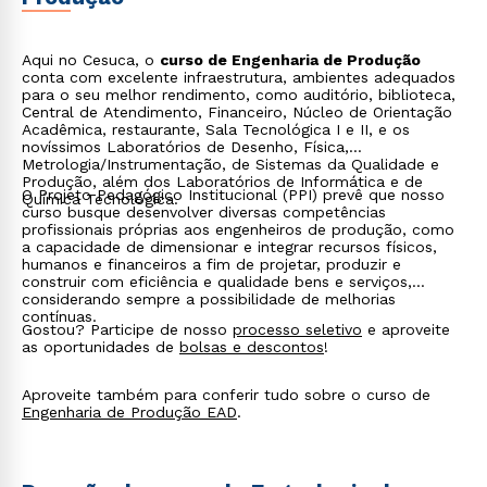
Aqui no Cesuca, o
curso de Engenharia de Produção
conta com excelente infraestrutura, ambientes adequados
para o seu melhor rendimento, como auditório, biblioteca,
Central de Atendimento, Financeiro, Núcleo de Orientação
Acadêmica, restaurante, Sala Tecnológica I e II, e os
novíssimos Laboratórios de Desenho, Física,
Metrologia/Instrumentação, de Sistemas da Qualidade e
Produção, além dos Laboratórios de Informática e de
O Projeto Pedagógico Institucional (PPI) prevê que nosso
Química Tecnológica.
curso busque desenvolver diversas competências
profissionais próprias aos engenheiros de produção, como
a capacidade de dimensionar e integrar recursos físicos,
humanos e financeiros a fim de projetar, produzir e
construir com eficiência e qualidade bens e serviços,
considerando sempre a possibilidade de melhorias
contínuas.
Gostou? Participe de nosso
processo seletivo
e aproveite
as oportunidades de
bolsas e descontos
!
Aproveite também para conferir tudo sobre o curso de
Engenharia de Produção EAD
.