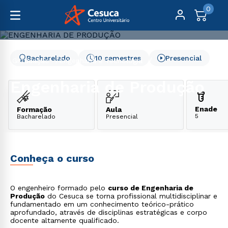
0
Bacharelado
10 semestres
Presencial
Graduação
Engenharia e Tecnologia
Engenharia de Produção
Engenharia de Produção
Enade
Formação
Aula
5
Bacharelado
Presencial
Conheça o curso
O engenheiro formado pelo
curso de Engenharia de
Produção
do Cesuca se torna profissional multidisciplinar e
fundamentado em um conhecimento teórico-prático
aprofundado, através de disciplinas estratégicas e corpo
docente altamente qualificado.