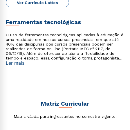
Ver Currículo Lattes
Ferramentas tecnológicas
Rápido e fácil
WhatsApp
O uso de ferramentas tecnológicas aplicadas à educação é
ou
uma realidade em nossos cursos presenciais, em que até
40% das disciplinas dos cursos presenciais podem ser
realizadas de forma on-line (Portaria MEC nº 2117, de
06/12/19). Além de oferecer ao aluno a flexibilidade de
tempo e espaço, essa configuração o torna protagonista
Ler mais
no processo de construção do seu conhecimento.
Estou de acordo com a
Política de Privacidade.
e
autorizo que meus dados sejam utilizados para o
envio de conteúdos da Cruzeiro do Sul.
Matriz Curricular
Matriz válida para ingressantes no semestre vigente.