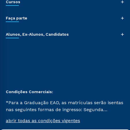
+
Cursos
+
Faça parte
+
Alunos, Ex-Alunos, Candidatos
Condições Comerciais:
*Para a Graduação EAD, as matrículas serão isentas
nas seguintes formas de ingresso: Segunda
Graduação, Segunda Graduação 2.0 e Transferência.
abrir todas as condições vigentes
Já para as demais, a taxa de matrícula será de R$