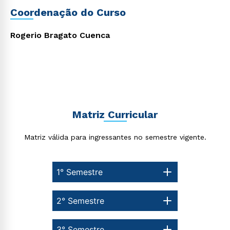
Coordenação do Curso
Rogerio Bragato Cuenca
Estou de acordo com a
Política de Privacidade.
e
autorizo que meus dados sejam utilizados para o
envio de conteúdos da Cruzeiro do Sul.
Matriz Curricular
Matriz válida para ingressantes no semestre vigente.
1° Semestre
2° Semestre
3° Semestre