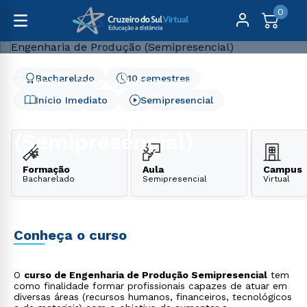
0
Bacharelado
10 semestres
Graduação
Engenharia e Tecnologia
Engenharia de Produção (Semipresencial)
Início Imediato
Semipresencial
Engenharia de Produção
(Semipresencial)
Formação
Aula
Campus
Bacharelado
Semipresencial
Virtual
Conheça o curso
O
curso de Engenharia de Produção Semipresencial
tem
como finalidade formar profissionais capazes de atuar em
diversas áreas (recursos humanos, financeiros, tecnológicos