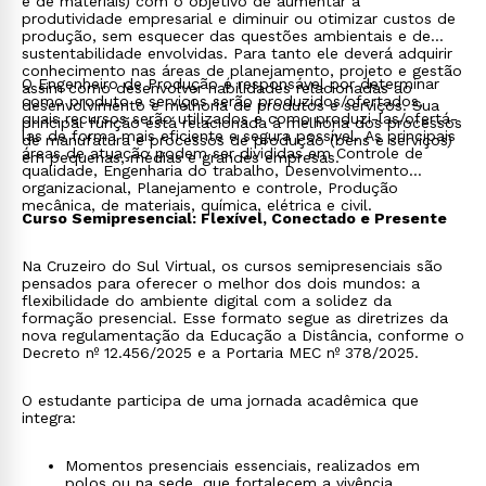
e de materiais) com o objetivo de aumentar a
produtividade empresarial e diminuir ou otimizar custos de
produção, sem esquecer das questões ambientais e de
sustentabilidade envolvidas. Para tanto ele deverá adquirir
conhecimento nas áreas de planejamento, projeto e gestão
O Engenheiro de Produção é responsável por determinar
assim como desenvolver habilidades relacionadas ao
como produto e serviços serão produzidos/ofertados,
desenvolvimento e melhoria de produtos e serviços. Sua
quais recursos serão utilizados e como produzi-las/ofertá-
principal função está relacionada à melhoria dos processos
las de forma mais eficiente e segura possível. As principais
de manufatura e processos de produção (bens e serviços)
áreas de atuação podem ser divididas em Controle de
em pequenas, médias e grandes empresas.
qualidade, Engenharia do trabalho, Desenvolvimento
organizacional, Planejamento e controle, Produção
mecânica, de materiais, química, elétrica e civil.
Curso Semipresencial: Flexível, Conectado e Presente
Na Cruzeiro do Sul Virtual, os cursos semipresenciais são
pensados para oferecer o melhor dos dois mundos: a
flexibilidade do ambiente digital com a solidez da
formação presencial. Esse formato segue as diretrizes da
nova regulamentação da Educação a Distância, conforme o
Decreto nº 12.456/2025 e a Portaria MEC nº 378/2025.
O estudante participa de uma jornada acadêmica que
integra:
Momentos presenciais essenciais, realizados em
polos ou na sede, que fortalecem a vivência