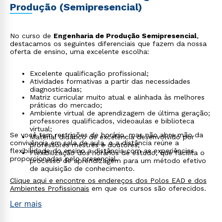
Produção (Semipresencial)
No curso de
Engenharia de Produção Semipresencial
,
destacamos os seguintes diferenciais que fazem da nossa
oferta de ensino, uma excelente escolha:
Excelente qualificação profissional;
Atividades formativas a partir das necessidades
diagnosticadas;
Matriz curricular muito atual e alinhada às melhores
práticas do mercado;
Ambiente virtual de aprendizagem de última geração;
professores qualificados, videoaulas e biblioteca
virtual;
Se você tem restrições de horário, mas não abre mão da
Material didático de excelência desenvolvido por
convivência em sala de aula, o a distância reúne a
professores mestres e doutores;
flexibilidade do ensino a distância com as experiências
Flexibilização dos horários de estudo, que facilita o
proporcionadas pelo presencial.
processo de aprendizagem para um método efetivo
de aquisição de conhecimento.
Clique aqui e encontre os endereços dos Polos EAD e dos
Ambientes Profissionais
em que os cursos são oferecidos.
Rápido e fácil
Ler mais
WhatsApp
ou