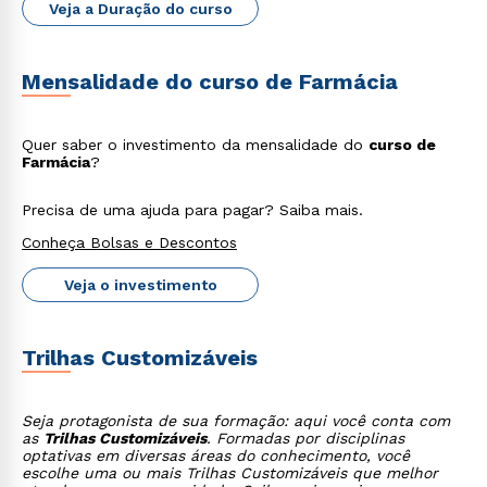
Veja a Duração do curso
Mensalidade do curso de Farmácia
Estou de acordo com a
Política de Privacidade.
e
autorizo que meus dados sejam utilizados para o
envio de conteúdos da Cruzeiro do Sul.
Quer saber o investimento da mensalidade do
curso de
Farmácia
?
Precisa de uma ajuda para pagar? Saiba mais.
Conheça Bolsas e Descontos
Veja o investimento
Trilhas Customizáveis
Seja protagonista de sua formação: aqui você conta com
as
Trilhas Customizáveis
. Formadas por disciplinas
optativas em diversas áreas do conhecimento, você
escolhe uma ou mais Trilhas Customizáveis que melhor