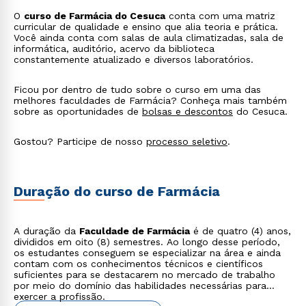
O
curso de Farmácia do Cesuca
conta com uma matriz
curricular de qualidade e ensino que alia teoria e prática.
Você ainda conta com salas de aula climatizadas, sala de
informática, auditório, acervo da biblioteca
constantemente atualizado e diversos laboratórios.
Ficou por dentro de tudo sobre o curso em uma das
melhores faculdades de Farmácia? Conheça mais também
sobre as oportunidades de
bolsas e descontos
do Cesuca.
Gostou? Participe de nosso
processo seletivo
.
Duração do curso de Farmácia
Rápido e fácil
A duração da
Faculdade de Farmácia
é de quatro (4) anos,
WhatsApp
divididos em oito (8) semestres. Ao longo desse período,
os estudantes conseguem se especializar na área e ainda
ou
contam com os conhecimentos técnicos e científicos
suficientes para se destacarem no mercado de trabalho
por meio do domínio das habilidades necessárias para
exercer a profissão.