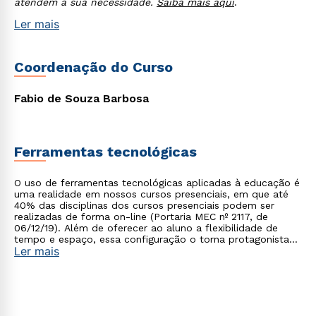
atendem a sua necessidade.
Saiba mais aqui
.
Ler mais
Coordenação do Curso
Fabio de Souza Barbosa
Ferramentas tecnológicas
O uso de ferramentas tecnológicas aplicadas à educação é
uma realidade em nossos cursos presenciais, em que até
40% das disciplinas dos cursos presenciais podem ser
realizadas de forma on-line (Portaria MEC nº 2117, de
06/12/19). Além de oferecer ao aluno a flexibilidade de
tempo e espaço, essa configuração o torna protagonista
Ler mais
no processo de construção do seu conhecimento.