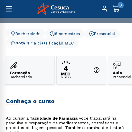
0
Bacharelado
8 semestres
Presencial
Graduação
Saúde
Farmácia
Farmácia
Nota 4 na classificação MEC
Formação
Aula
Bacharelado
Presencial
Notas
Conheça o curso
Ao cursar a
faculdade de Farmácia
você trabalhará na
pesquisa e preparação de medicamentos, cosméticos e
produtos de higiene pessoal. Também examinará e testará