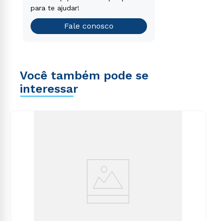
que é o ideal para você.
para te ajudar!
Teste vocacional
Fale conosco
Você também pode se
interessar