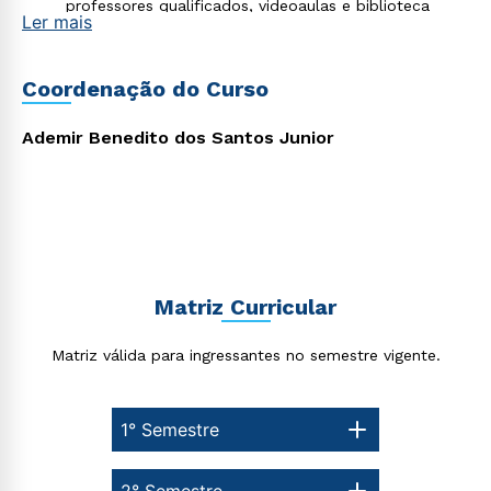
Rápido e fácil
professores qualificados, videoaulas e biblioteca
WhatsApp
Ler mais
virtual;
Material didático de excelência desenvolvido por
ou
professores mestres e doutores;
Flexibilização dos horários de estudo, que facilita o
Coordenação do Curso
processo de aprendizagem para um método efetivo
de aquisição de conhecimento.
Ademir Benedito dos Santos Junior
Estou de acordo com a
Política de Privacidade.
e
autorizo que meus dados sejam utilizados para o
envio de conteúdos da Cruzeiro do Sul.
Matriz Curricular
Matriz válida para ingressantes no semestre vigente.
1° Semestre
2° Semestre