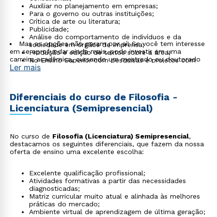
Auxiliar no planejamento em empresas;
Para o governo ou outras instituições;
Crítica de arte ou literatura;
Publicidade;
Análise do comportamento de indivíduos e da
Mas as opções não param por aí! Se você tem interesse
sociedade em órgãos de imprensa;
em se aprofundar ainda mais, pode investir em uma
Produção e edição de textos sobre a área;
carreira acadêmica, cursando um mestrado ou doutorado
No Ensino Superior com pesquisas e projetos com
Ler mais
alunos e professores
Diferenciais do curso de Filosofia -
Licenciatura (Semipresencial)
No curso de
Filosofia (Licenciatura) Semipresencial
,
destacamos os seguintes diferenciais, que fazem da nossa
oferta de ensino uma excelente escolha:
Excelente qualificação profissional;
Atividades formativas a partir das necessidades
diagnosticadas;
Matriz curricular muito atual e alinhada às melhores
práticas do mercado;
Ambiente virtual de aprendizagem de última geração;