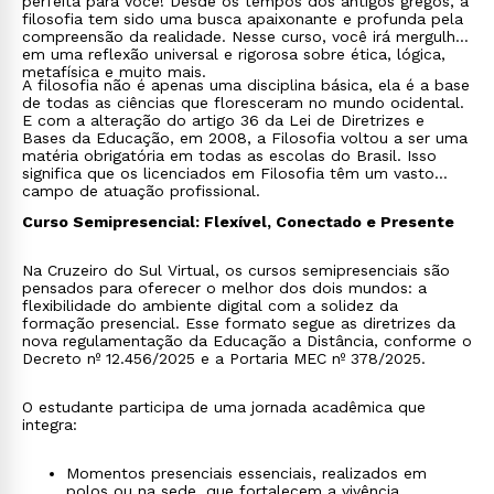
perfeita para você! Desde os tempos dos antigos gregos, a
filosofia tem sido uma busca apaixonante e profunda pela
compreensão da realidade. Nesse curso, você irá mergulhar
em uma reflexão universal e rigorosa sobre ética, lógica,
metafísica e muito mais.
A filosofia não é apenas uma disciplina básica, ela é a base
de todas as ciências que floresceram no mundo ocidental.
E com a alteração do artigo 36 da Lei de Diretrizes e
Bases da Educação, em 2008, a Filosofia voltou a ser uma
matéria obrigatória em todas as escolas do Brasil. Isso
significa que os licenciados em Filosofia têm um vasto
campo de atuação profissional.
Curso Semipresencial: Flexível, Conectado e Presente
Na Cruzeiro do Sul Virtual, os cursos semipresenciais são
pensados para oferecer o melhor dos dois mundos: a
flexibilidade do ambiente digital com a solidez da
formação presencial. Esse formato segue as diretrizes da
nova regulamentação da Educação a Distância, conforme o
Decreto nº 12.456/2025 e a Portaria MEC nº 378/2025.
O estudante participa de uma jornada acadêmica que
integra:
Momentos presenciais essenciais, realizados em
polos ou na sede, que fortalecem a vivência