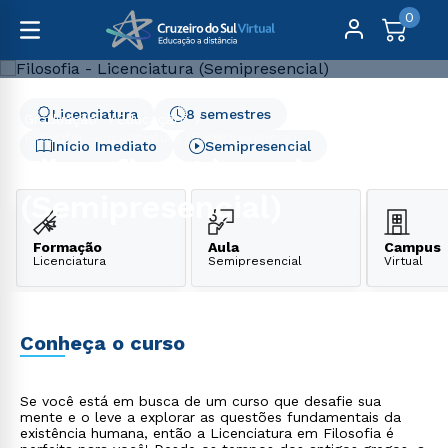
0
Licenciatura
8 semestres
Graduação
Educação
Filosofia - Licenciatura (Semipresencial)
Início Imediato
Semipresencial
Filosofia - Licenciatura
(Semipresencial)
Formação
Aula
Campus
Licenciatura
Semipresencial
Virtual
Conheça o curso
Se você está em busca de um curso que desafie sua
mente e o leve a explorar as questões fundamentais da
existência humana, então a Licenciatura em Filosofia é