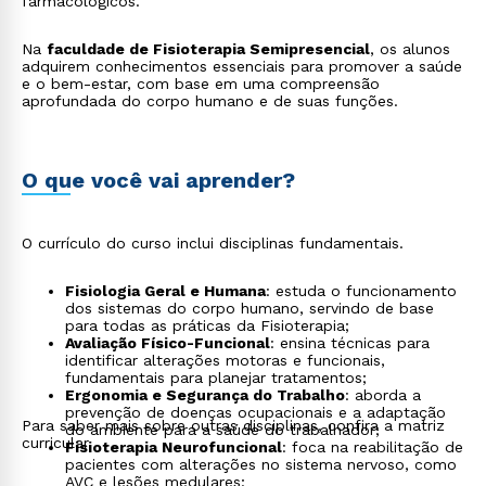
farmacológicos.
Na
faculdade de Fisioterapia Semipresencial
, os alunos
adquirem conhecimentos essenciais para promover a saúde
e o bem-estar, com base em uma compreensão
aprofundada do corpo humano e de suas funções.
O que você vai aprender?
O currículo do curso inclui disciplinas fundamentais.
Fisiologia Geral e Humana
: estuda o funcionamento
dos sistemas do corpo humano, servindo de base
para todas as práticas da Fisioterapia;
Avaliação Físico-Funcional
: ensina técnicas para
identificar alterações motoras e funcionais,
fundamentais para planejar tratamentos;
Ergonomia e Segurança do Trabalho
: aborda a
prevenção de doenças ocupacionais e a adaptação
Para saber mais sobre outras disciplinas, confira a matriz
do ambiente para a saúde do trabalhador;
curricular.
Fisioterapia Neurofuncional
: foca na reabilitação de
pacientes com alterações no sistema nervoso, como
AVC e lesões medulares;