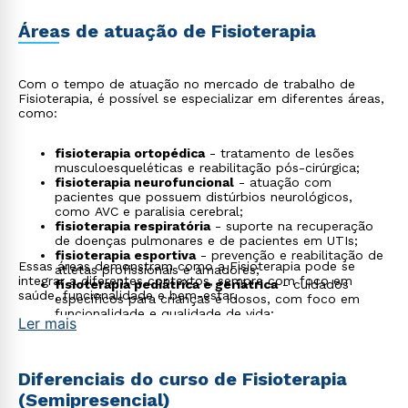
Áreas de atuação de Fisioterapia
Com o tempo de atuação no mercado de trabalho de
Fisioterapia, é possível se especializar em diferentes áreas,
como:
fisioterapia ortopédica
- tratamento de lesões
musculoesqueléticas e reabilitação pós-cirúrgica;
fisioterapia neurofuncional
- atuação com
pacientes que possuem distúrbios neurológicos,
como AVC e paralisia cerebral;
fisioterapia respiratória
- suporte na recuperação
de doenças pulmonares e de pacientes em UTIs;
fisioterapia esportiva
- prevenção e reabilitação de
Essas áreas demonstram como a Fisioterapia pode se
atletas profissionais e amadores;
integrar a diferentes contextos, sempre com foco em
fisioterapia pediátrica e geriátrica
- cuidados
saúde, funcionalidade e bem-estar.
específicos para crianças e idosos, com foco em
funcionalidade e qualidade de vida;
Ler mais
fisioterapia estética
- técnicas para redução de
medidas, celulite e pós-operatório de cirurgias
plásticas;
tecnologia assistiva
- desenvolvimento e adaptação
Diferenciais do curso de Fisioterapia
de dispositivos que promovem a autonomia de
(Semipresencial)
pessoas com deficiência;