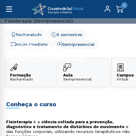
0
Bacharelado
8 semestres
Graduação
Saúde
Fisioterapia (Semipresencial)
Fisioterapia
Início Imediato
Semipresencial
(Semipresencial)
Formação
Aula
Campus
Bacharelado
Semipresencial
Virtual
Conheça o curso
Fisioterapia
é a
ciência voltada para a prevenção,
diagnóstico e tratamento de distúrbios do movimento
e
das funções corporais, utilizando recursos terapêuticos não