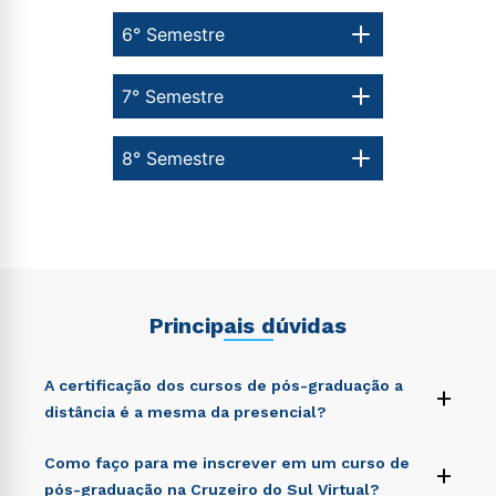
6° Semestre
7° Semestre
8° Semestre
Principais dúvidas
A certificação dos cursos de pós-graduação a
+
distância é a mesma da presencial?
Sed ut perspiciatis unde omnis iste natus error sit
Como faço para me inscrever em um curso de
+
voluptatem accusantium doloremque laudantium,
pós-graduação na Cruzeiro do Sul Virtual?