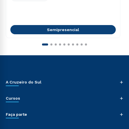
Semipresencial
+
A Cruzeiro do Sul
+
Cursos
+
Faça parte