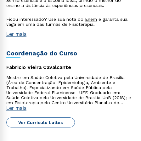
Semipresencial é a escolha ideal, unindo o melhor do
ensino a distância às experiências presenciais.
Ficou interessado? Use sua nota do
Enem
e garanta sua
vaga em uma das turmas de Fisioterapia!
Estou de acordo com a
Política de Privacidade.
e
Ler mais
autorizo que meus dados sejam utilizados para o
envio de conteúdos da Cruzeiro do Sul.
Coordenação do Curso
Fabricio Vieira Cavalcante
Mestre em Saúde Coletiva pela Universidade de Brasília
(Área de Concentração: Epidemiologia, Ambiente e
Trabalho). Especializando em Saúde Pública pela
Universidade Federal Fluminense- UFF. Graduado em:
Saúde Coletiva pela Universidade de Brasília-UnB (2018); e
em Fisioterapia pelo Centro Universitário Planalto do
Ler mais
Distrito Federal (2017).
Ver Currículo Lattes