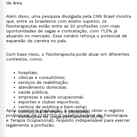
da área.
Além disso, uma pesquisa divulgada pela CNN Brasil mostra
que, entre os brasileiros com ensino superior, os
fisioterapeutas estão entre as 20 profissões com mais
oportunidades de vagas e contratação, com 71,5% já
atuando no mercado. Esse cenário reforça o potencial de
expansão da carreira no país.
Com base nisso, o fisioterapeuta pode atuar em diferentes
contextos, como:
hospitais;
clínicas e consultórios;
serviços de reabilitação;
atendimento domiciliar;
saúde pública;
empresas e saúde ocupacional;
esportes e clubes esportivos;
centros de estética e bem-estar;
Após concluir a graduação, é necessário obter o registro
instituições de ensino e pesquisas;
profissional no COFFITO (Conselho Federal de Fisioterapia
instituições de longa permanência (ILPIs).
e Terapia Ocupacional), requisito indispensável para exercer
legalmente a profissão.