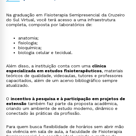
atuação em empresas e ergonomia
- prevenção de
lesões ocupacionais e promoção de saúde no
ambiente corporativo.
Na graduação em Fisioterapia Semipresencial da Cruzeiro
do Sul Virtual, você terá acesso a uma infraestrutura
completa, composta por laboratórios de:
anatomia;
fisiologia;
bioquímica;
biologia celular e tecidual.
Além disso, a instituição conta com uma
clínica
especializada em estudos fisioterapêuticos
, materiais
teóricos de qualidade, videoaulas, tutores e professores
capacitados, além de um acervo bibliográfico sempre
atualizado.
O
incentivo à pesquisa e à participação em projetos de
Rápido e fácil
extensão
também faz parte da proposta acadêmica,
WhatsApp
criando um ambiente de estudo moderno, dinâmico e
conectado às práticas da profissão.
ou
Para quem busca flexibilidade de horários sem abrir mão
da vivência em sala de aula, a faculdade de Fisioterapia