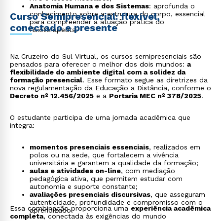
Anatomia Humana e dos Sistemas
: aprofunda o
conhecimento sobre a estrutura do corpo, essencial
Curso Semipresencial: flexível,
para compreender a atuação prática do
conectado e presente
fisioterapeuta.
Na Cruzeiro do Sul Virtual, os cursos semipresenciais são
pensados para oferecer o melhor dos dois mundos:
a
flexibilidade do ambiente digital com a solidez da
formação presencial
. Esse formato segue as diretrizes da
nova regulamentação da Educação a Distância, conforme o
Decreto nº 12.456/2025
e a
Portaria MEC nº 378/2025
.
O estudante participa de uma jornada acadêmica que
integra:
momentos presenciais essenciais
, realizados em
polos ou na sede, que fortalecem a vivência
universitária e garantem a qualidade da formação;
aulas e atividades on-line
, com mediação
pedagógica ativa, que permitem estudar com
autonomia e suporte constante;
avaliações presenciais discursivas
, que asseguram
autenticidade, profundidade e compromisso com o
Essa combinação proporciona uma
experiência acadêmica
aprendizado.
completa
, conectada às exigências do mundo