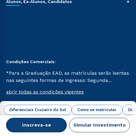
+
Alunos, Ex-Alunos, Candidatos
Condições Comerciais:
*Para a Graduação EAD, as matrículas serão isentas
nas seguintes formas de ingresso: Segunda
Graduação, Segunda Graduação 2.0 e Transferência.
abrir todas as condições vigentes
Já para as demais, a taxa de matrícula será de R$
49. *Para a Pós-graduação EAD, as ofertas
mencionadas são referentes aos cursos: Ensino
Diferenciais Cruzeiro do Sul
Como se matricular
Dúv
Campus Virtual Cruzeiro do Sul Educacional © 2026 -
Religioso, Geografia para a Docência e Metodologia
Todos os direitos reservados.
do Ensino de História: Questões Atuais.
Inscreva-se
Simular Investimento
CNPJ: 62.984.091/0001-02