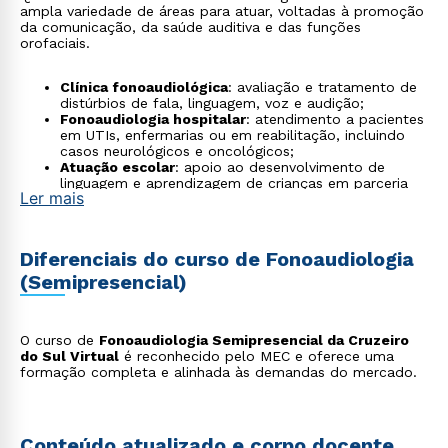
ampla variedade de áreas para atuar, voltadas à promoção
da comunicação, da saúde auditiva e das funções
orofaciais.
Clínica fonoaudiológica
: avaliação e tratamento de
distúrbios de fala, linguagem, voz e audição;
Fonoaudiologia hospitalar
: atendimento a pacientes
em UTIs, enfermarias ou em reabilitação, incluindo
casos neurológicos e oncológicos;
Atuação escolar
: apoio ao desenvolvimento de
linguagem e aprendizagem de crianças em parceria
Ler mais
com educadores;
Audiologia
: diagnóstico e reabilitação de perdas
auditivas, incluindo adaptação de aparelhos e
acompanhamento de implantes cocleares;
Diferenciais do curso de Fonoaudiologia
Motricidade orofacial
: trabalho com funções como
(Semipresencial)
mastigação, deglutição, respiração e expressão
facial;
Fonoaudiologia do sono
: atuação no tratamento de
distúrbios respiratórios relacionados ao sono, como
O curso de
Fonoaudiologia Semipresencial da Cruzeiro
ronco e apneia;
do Sul Virtual
é reconhecido pelo MEC e oferece uma
Empresas e voz profissional
: prevenção e
formação completa e alinhada às demandas do mercado.
tratamento de distúrbios vocais em profissionais que
dependem da voz, como professores e cantores;
Neurofonoaudiologia
: reabilitação de pacientes com
afasias, disartrias e outras alterações causadas por
lesões cerebrais;
Conteúdo atualizado e corpo docente