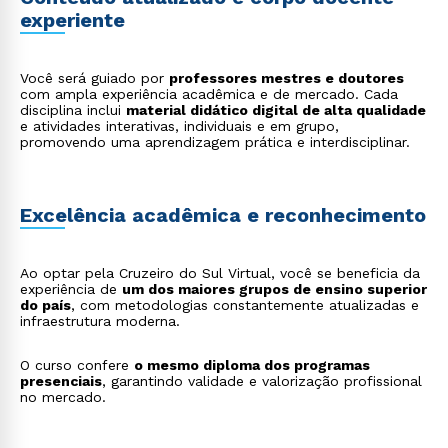
Mídia e tecnologia
: consultoria em dublagem,
experiente
locução, podcasts, assistentes virtuais e
acessibilidade comunicacional.
Você será guiado por
professores mestres e doutores
com ampla experiência acadêmica e de mercado. Cada
disciplina inclui
material didático digital de alta qualidade
e atividades interativas, individuais e em grupo,
promovendo uma aprendizagem prática e interdisciplinar.
Excelência acadêmica e reconhecimento
Ao optar pela Cruzeiro do Sul Virtual, você se beneficia da
experiência de
um dos maiores grupos de ensino superior
do país
, com metodologias constantemente atualizadas e
infraestrutura moderna.
O curso confere
o mesmo diploma dos programas
presenciais
, garantindo validade e valorização profissional
no mercado.