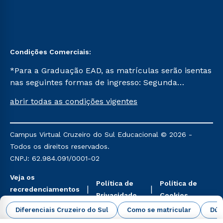
Condições Comerciais:
*Para a Graduação EAD, as matrículas serão isentas
nas seguintes formas de ingresso: Segunda
Graduação, Segunda Graduação 2.0 e Transferência.
abrir todas as condições vigentes
Já para as demais, a taxa de matrícula será de R$
49. *Para a Pós-graduação EAD, as ofertas
mencionadas são referentes aos cursos: Ensino
Campus Virtual Cruzeiro do Sul Educacional © 2026 -
Religioso, Geografia para a Docência e Metodologia
Todos os direitos reservados.
do Ensino de História: Questões Atuais.
CNPJ: 62.984.091/0001-02
Veja os
Política de
Política de
recredenciamentos
Privacidade
Cookies
aqui
Diferenciais Cruzeiro do Sul
Como se matricular
Dúv