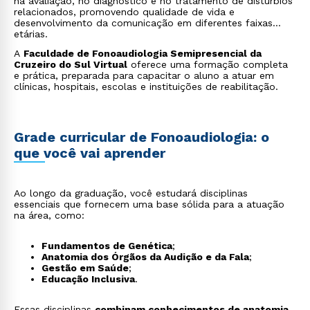
na avaliação, no diagnóstico e no tratamento de distúrbios
relacionados, promovendo qualidade de vida e
desenvolvimento da comunicação em diferentes faixas
etárias.
A
Faculdade de Fonoaudiologia Semipresencial da
Cruzeiro do Sul Virtual
oferece uma formação completa
e prática, preparada para capacitar o aluno a atuar em
clínicas, hospitais, escolas e instituições de reabilitação.
Grade curricular de Fonoaudiologia: o
que você vai aprender
Ao longo da graduação, você estudará disciplinas
essenciais que fornecem uma base sólida para a atuação
na área, como:
Fundamentos de Genética
;
Anatomia dos Órgãos da Audição e da Fala
;
Gestão em Saúde
;
Educação Inclusiva
.
Essas disciplinas
combinam conhecimentos de anatomia,