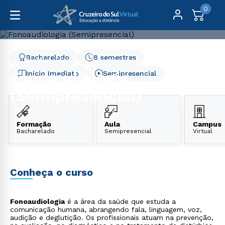
0
Bacharelado
8 semestres
Graduação
Saúde
Fonoaudiologia (Semipresencial)
Fonoaudiologia
Início Imediato
Semipresencial
(Semipresencial)
Formação
Aula
Campus
Bacharelado
Semipresencial
Virtual
Conheça o curso
Fonoaudiologia
é a área da saúde que estuda a
comunicação humana, abrangendo fala, linguagem, voz,
audição e deglutição. Os profissionais atuam na prevenção,