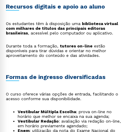
Recursos digitais e apoio ao aluno
Os estudantes têm à disposição uma
biblioteca virtual
com milhares de títulos das principais editoras
brasileiras
, acessível pelo computador ou aplicativo.
Rápido e fácil
Durante toda a formação,
tutores on-line
estão
WhatsApp
disponíveis para tirar dúvidas e orientar no melhor
aproveitamento do conteúdo e das atividades.
ou
Formas de ingresso diversificadas
O curso oferece várias opções de entrada, facilitando o
acesso conforme sua disponibilidade.
Estou de acordo com a
Política de Privacidade.
e
autorizo que meus dados sejam utilizados para o
Vestibular Múltipla Escolha
: prova on-line no
envio de conteúdos da Cruzeiro do Sul.
horário que melhor se encaixa na sua agenda;
Vestibular Redação
: avaliação via redação on-line,
em horário previamente agendado;
Enem
: utilização da nota do Exame Nacional do