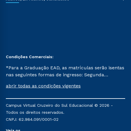
Condições Comerciais:
*Para a Graduação EAD, as matrículas serão isentas
nas seguintes formas de ingresso: Segunda
Graduação, Segunda Graduação 2.0 e Transferência.
abrir todas as condições vigentes
Já para as demais, a taxa de matrícula será de R$
49. *Para a Pós-graduação EAD, as ofertas
mencionadas são referentes aos cursos: Ensino
Campus Virtual Cruzeiro do Sul Educacional © 2026 -
Religioso, Geografia para a Docência e Metodologia
Todos os direitos reservados.
do Ensino de História: Questões Atuais.
CNPJ: 62.984.091/0001-02
Veja os