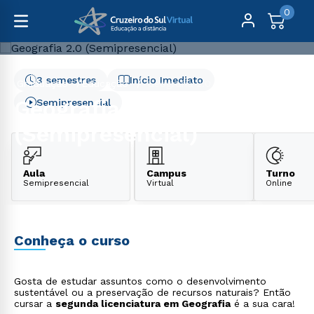
0
3 semestres
Início Imediato
Graduação
Educação
Geografia 2.0 (Semipresencial)
Geografia 2.0
Semipresencial
(Semipresencial)
Aula
Campus
Turno
Semipresencial
Virtual
Online
Conheça o curso
Gosta de estudar assuntos como o desenvolvimento
sustentável ou a preservação de recursos naturais? Então
cursar a
segunda licenciatura em Geografia
é a sua cara!