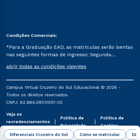
Condições Comerciais:
*Para a Graduação EAD, as matrículas serão isentas
nas seguintes formas de ingresso: Segunda
Graduação, Segunda Graduação 2.0 e Transferência.
abrir todas as condições vigentes
Já para as demais, a taxa de matrícula será de R$
49. *Para a Pós-graduação EAD, as ofertas
mencionadas são referentes aos cursos: Ensino
Campus Virtual Cruzeiro do Sul Educacional © 2026 -
Religioso, Geografia para a Docência e Metodologia
Todos os direitos reservados.
do Ensino de História: Questões Atuais.
CNPJ: 62.984.091/0001-02
Veja os
Política de
Política de
recredenciamentos
Privacidade
Cookies
aqui
Diferenciais Cruzeiro do Sul
Como se matricular
Dúv