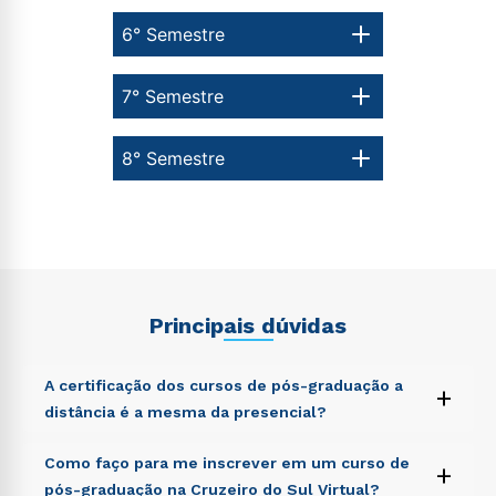
6° Semestre
7° Semestre
8° Semestre
Principais dúvidas
A certificação dos cursos de pós-graduação a
+
distância é a mesma da presencial?
Sed ut perspiciatis unde omnis iste natus error sit
Como faço para me inscrever em um curso de
+
voluptatem accusantium doloremque laudantium,
pós-graduação na Cruzeiro do Sul Virtual?