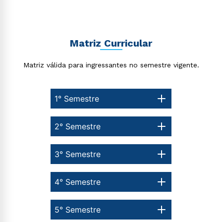
Matriz Curricular
Estou de acordo com a
Política de Privacidade.
e
Matriz válida para ingressantes no semestre vigente.
autorizo que meus dados sejam utilizados para o
envio de conteúdos da Cruzeiro do Sul.
1° Semestre
2° Semestre
3° Semestre
4° Semestre
5° Semestre