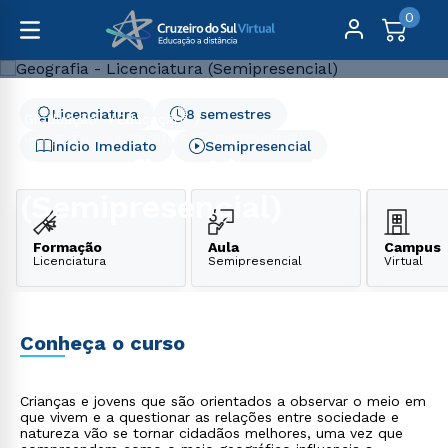
0
Licenciatura
8 semestres
Graduação
Educação
Geografia - Licenciatura (Semipresencial)
Início Imediato
Semipresencial
Geografia - Licenciatura
(Semipresencial)
Formação
Aula
Campus
Licenciatura
Semipresencial
Virtual
Conheça o curso
Crianças e jovens que são orientados a observar o meio em
que vivem e a questionar as relações entre sociedade e
natureza vão se tornar cidadãos melhores, uma vez que