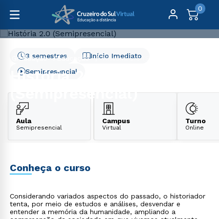
0
3 semestres
Início Imediato
Graduação
Educação
História 2.0 (Semipresencial)
História 2.0
Semipresencial
(Semipresencial)
Aula
Campus
Turno
Semipresencial
Virtual
Online
Conheça o curso
Considerando variados aspectos do passado, o historiador
tenta, por meio de estudos e análises, desvendar e
entender a memória da humanidade, ampliando a