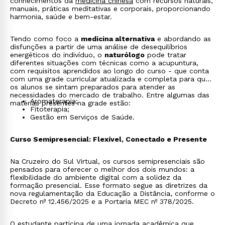
conhecimentos da
medicina chinesa
com recursos naturais,
manuais, práticas meditativas e corporais, proporcionando
harmonia, saúde e bem-estar.
Tendo como foco a
medicina alternativa
e abordando as
disfunções a partir de uma análise de desequilíbrios
energéticos do indivíduo, o
naturólogo
pode tratar
diferentes situações com técnicas como a acupuntura,
com requisitos aprendidos ao longo do curso - que conta
com uma grade curricular atualizada e completa para que
os alunos se sintam preparados para atender as
necessidades do mercado de trabalho. Entre algumas das
Aromaterapia;
matérias presentes na grade estão:
Fitoterapia;
Gestão em Serviços de Saúde.
Curso Semipresencial: Flexível, Conectado e Presente
Na Cruzeiro do Sul Virtual, os cursos semipresenciais são
pensados para oferecer o melhor dos dois mundos: a
flexibilidade do ambiente digital com a solidez da
formação presencial. Esse formato segue as diretrizes da
nova regulamentação da Educação a Distância, conforme o
Decreto nº 12.456/2025 e a Portaria MEC nº 378/2025.
O estudante participa de uma jornada acadêmica que