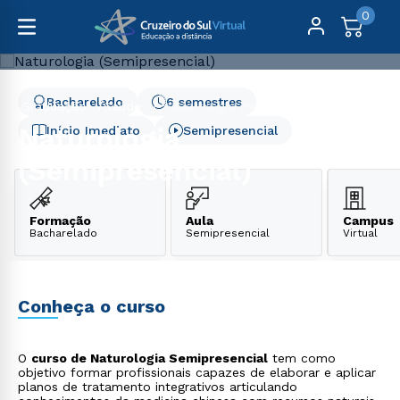
0
Bacharelado
6 semestres
Graduação
Saúde
Naturologia (Semipresencial)
Naturologia
Início Imediato
Semipresencial
(Semipresencial)
Formação
Aula
Campus
Bacharelado
Semipresencial
Virtual
Conheça o curso
O
curso de Naturologia Semipresencial
tem como
objetivo formar profissionais capazes de elaborar e aplicar
planos de tratamento integrativos articulando