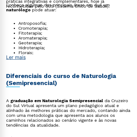
práticas integrativas e complementares, hoje já
Conheça algumas das principais áreas em que um
reconhecidas pelo SUS (Sistema Único de Saúde).
naturólogo
pode atuar:
Antroposofia;
Cromoterapia;
Fitoterapia;
Aromaterapia;
Geoterapia;
Hidroterapia;
Florais;
Ler mais
Massoterapia.
Diferenciais do curso de Naturologia
(Semipresencial)
A
graduação em Naturologia Semipresencial
da Cruzeiro
do Sul Virtual apresenta um plano pedagógico atual e
alinhado às melhores práticas do mercado, contando ainda
com uma metodologia que apresenta aos alunos os
caminhos relacionados ao cenário vigente e às novas
tendências da atualidade.