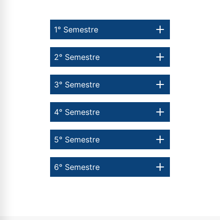
1° Semestre
Estou de acordo com a
Política de Privacidade.
e
autorizo que meus dados sejam utilizados para o
envio de conteúdos da Cruzeiro do Sul.
2° Semestre
3° Semestre
4° Semestre
5° Semestre
6° Semestre