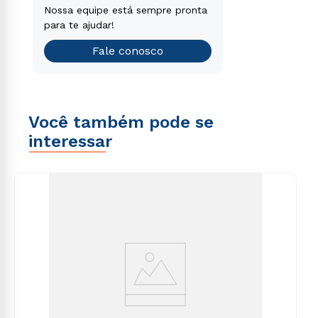
voluptatem sequi nesciunt.
Encontre o curso de graduação
Nossa equipe está sempre pronta
que é o ideal para você.
para te ajudar!
Teste vocacional
Fale conosco
Você também pode se
interessar