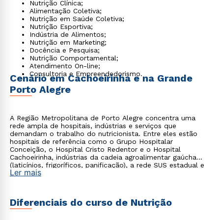
Nutrição Clínica;
Alimentação Coletiva;
Nutrição em Saúde Coletiva;
Nutrição Esportiva;
Indústria de Alimentos;
Nutrição em Marketing;
Docência e Pesquisa;
Nutrição Comportamental;
Atendimento On-line;
Consultoria e Empreendedorismo.
Cenário em Cachoeirinha e na Grande
Porto Alegre
A Região Metropolitana de Porto Alegre concentra uma
rede ampla de hospitais, indústrias e serviços que
demandam o trabalho do nutricionista. Entre eles estão
hospitais de referência como o Grupo Hospitalar
Conceição, o Hospital Cristo Redentor e o Hospital
Cachoeirinha, indústrias da cadeia agroalimentar gaúcha
(laticínios, frigoríficos, panificação), a rede SUS estadual e
Ler mais
empresas de refeições coletivas que atendem ao Polo
Petroquímico de Triunfo. Estudar Nutrição em Cachoeirinha
aproxima o aluno desse ecossistema desde os primeiros
anos da graduação.
Diferenciais do curso de Nutrição