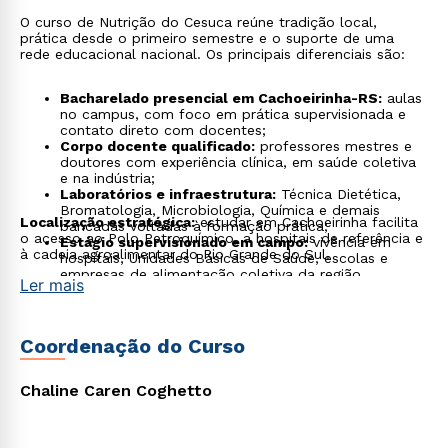
O curso de Nutrição do Cesuca reúne tradição local,
prática desde o primeiro semestre e o suporte de uma
rede educacional nacional. Os principais diferenciais são:
Bacharelado presencial em Cachoeirinha-RS:
aulas
no campus, com foco em prática supervisionada e
contato direto com docentes;
Corpo docente qualificado:
professores mestres e
doutores com experiência clínica, em saúde coletiva
e na indústria;
Laboratórios e infraestrutura:
Técnica Dietética,
Bromatologia, Microbiologia, Química e demais
Localização estratégica:
estudar em Cachoeirinha facilita
bancadas voltadas à formação prática;
o acesso ao Polo Petroquímico, a hospitais de referência e
Estágio supervisionado em campo:
vivência em
à cadeia agroalimentar do Rio Grande do Sul.
hospitais, Unidades Básicas de Saúde, escolas e
empresas de alimentação coletiva da região
Ler mais
metropolitana;
Referência local em saúde:
o Cesuca é reconhecido
em Cachoeirinha pelos cursos da área de saúde, com
ensino que une teoria e prática desde o início;
Coordenação do Curso
Rede Cruzeiro do Sul Educacional:
o aluno acessa
programas de mobilidade, pós-graduação e
oportunidades em outras instituições do grupo,
Chaline Caren Coghetto
presentes em todo o país;