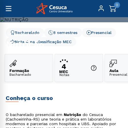
0
Bacharelado
8 semestres
Presencial
Graduação
Saúde
Nutrição
Nutrição
Nota 4 na classificação MEC
Formação
Aula
Bacharelado
Presencial
Notas
Conheça o curso
O bacharelado presencial em
Nutrição
do Cesuca
(Cachoeirinha-RS) une teoria e prática em laboratórios
modernos e parcerias com hospitais e UBS. Apoiado por