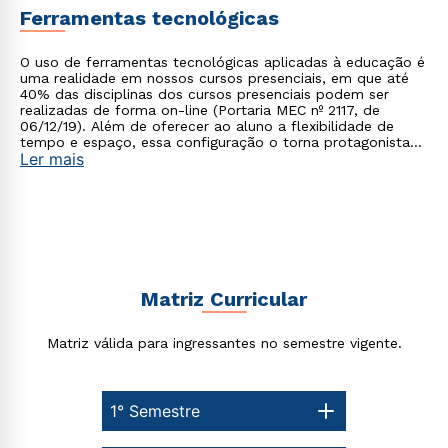
Ferramentas tecnológicas
O uso de ferramentas tecnológicas aplicadas à educação é
uma realidade em nossos cursos presenciais, em que até
40% das disciplinas dos cursos presenciais podem ser
realizadas de forma on-line (Portaria MEC nº 2117, de
06/12/19). Além de oferecer ao aluno a flexibilidade de
tempo e espaço, essa configuração o torna protagonista
Ler mais
no processo de construção do seu conhecimento.
Rápido e fácil
WhatsApp
ou
Matriz Curricular
Matriz válida para ingressantes no semestre vigente.
1° Semestre
Estou de acordo com a
Política de Privacidade.
e
autorizo que meus dados sejam utilizados para o
envio de conteúdos da Cruzeiro do Sul.