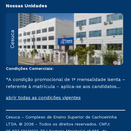
Nossas Unidades
R
Cesuca
1
C
Condições Comerciais:
*A condição promocional de 1ª mensalidade isenta –
referente à matrícula – aplica-se aos candidatos
aprovados em todas as formas de ingresso, exceto
abrir todas as condições vigentes
na prova on-line ou agendada, que ofertam bolsas
de até 50% de desconto, ambos ingressantes no 2º
semestre de 2023, que ainda não tenham efetivado
Cesuca – Complexo de Ensino Superior de Cachoeirinha
e/ou não tenham cancelado ou trancado sua
LTDA. © 2026 - Todos os direitos reservados. CNPJ:
matrícula em uma das Instituições da Cruzeiro do