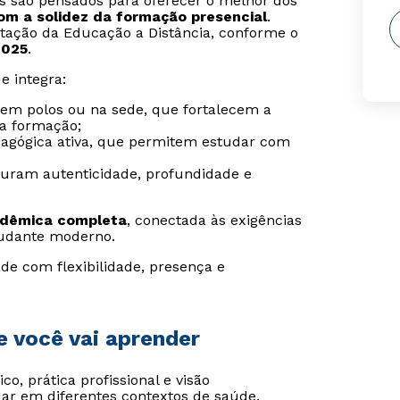
is são pensados para oferecer o melhor dos
com a solidez da formação presencial
.
tação da Educação a Distância, conforme o
2025
.
e integra:
s em polos ou na sede, que fortalecem a
da formação;
agógica ativa, que permitem estudar com
guram autenticidade, profundidade e
adêmica completa
, conectada às exigências
udante moderno.
de com flexibilidade, presença e
e você vai aprender
co, prática profissional e visão
ar em diferentes contextos de saúde,