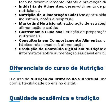
foco no desenvolvimento infantil e prevenção d
Indústria de Alimentos
: desenvolvimento de p
nutricional;
Nutrição de Alimentação Coletiva
: oportunid
industriais, hotéis e hospitais;
Marketing Nutricional
: elaboração de estratég
alimentação e saúde;
Gastronomia Funcional
: criação de preparaçõ
nutricionais;
Consultoria em Comportamento Alimentar
: 
hábitos relacionados à alimentação;
Produção de Conteúdo Digital em Nutrição
: 
informativos sobre alimentação saudável em blog
Diferenciais do curso de Nutrição
O curso de
Nutrição da Cruzeiro do Sul Virtual
une 
com a flexibilidade do ensino digital.
Qualidade acadêmica e tradição