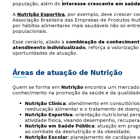
população, além do
interesse crescente em saúde
A
Nutrição Esportiva
, por exemplo, deve crescer c
Associação Brasileira das Empresas de Produtos Nut
por hábitos alimentares mais saudáveis não só entre 
populacionais.
Esse cenário, aliado à
combinação de conhecimento
atendimento individualizado
, reforça a valorização
oportunidades de atuação.
Áreas de atuação de Nutrição
Quem se forma em
Nutrição
encontra um mercado ch
conhecimento na promoção da saúde e da qualidade
Nutrição Clínica
: atendimento em consultórios,
reeducação alimentar e o tratamento de doenç
Nutrição Esportiva
: orientação nutricional per
atividade física, visando desempenho, recuper
Nutrição em Saúde Pública
: atuação em progr
ao combate da desnutrição e da obesidade;
Nutrição Escolar
: planejamento de cardápios 