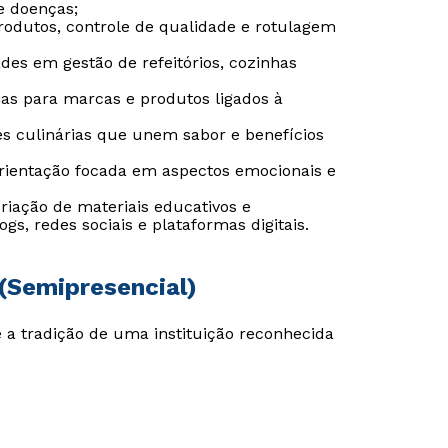
e doenças;
rodutos, controle de qualidade e rotulagem
ades em gestão de refeitórios, cozinhas
Estou de acordo com a
Estou de acordo com a
Política de Privacidade.
Política de Privacidade.
e
e
ias para marcas e produtos ligados à
autorizo que meus dados sejam utilizados para o
autorizo que meus dados sejam utilizados para o
envio de conteúdos da Cruzeiro do Sul.
envio de conteúdos da Cruzeiro do Sul.
es culinárias que unem sabor e benefícios
orientação focada em aspectos emocionais e
criação de materiais educativos e
s, redes sociais e plataformas digitais.
 (Semipresencial)
a tradição de uma instituição reconhecida