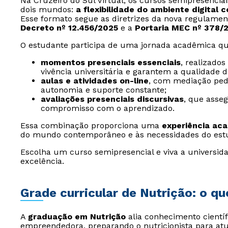
Na Cruzeiro do Sul Virtual, os cursos semipresencia
dois mundos:
a flexibilidade do ambiente digital 
Esse formato segue as diretrizes da nova regulamen
Decreto nº 12.456/2025
e a
Portaria MEC nº 378/
O estudante participa de uma jornada acadêmica qu
momentos presenciais essenciais
, realizado
vivência universitária e garantem a qualidade 
aulas e atividades on-line
, com mediação ped
autonomia e suporte constante;
avaliações presenciais discursivas
, que asse
compromisso com o aprendizado.
Essa combinação proporciona uma
experiência ac
do mundo contemporâneo e às necessidades do est
Escolha um curso semipresencial e viva a universida
excelência.
Grade curricular de Nutrição: o qu
A
graduação em Nutrição
alia conhecimento científi
empreendedora, preparando o nutricionista para atu