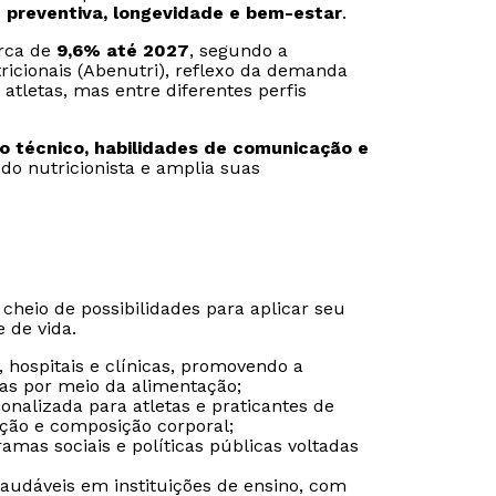
 preventiva, longevidade e bem-estar
.
erca de
9,6% até 2027
, segundo a
ricionais (Abenutri), reflexo da demanda
atletas, mas entre diferentes perfis
 técnico, habilidades de comunicação e
 do nutricionista e amplia suas
eio de possibilidades para aplicar seu
 de vida.
 hospitais e clínicas, promovendo a
Rápido e fácil
Rápido e fácil
as por meio da alimentação;
WhatsApp
WhatsApp
sonalizada para atletas e praticantes de
ação e composição corporal;
ou
ou
amas sociais e políticas públicas voltadas
saudáveis em instituições de ensino, com