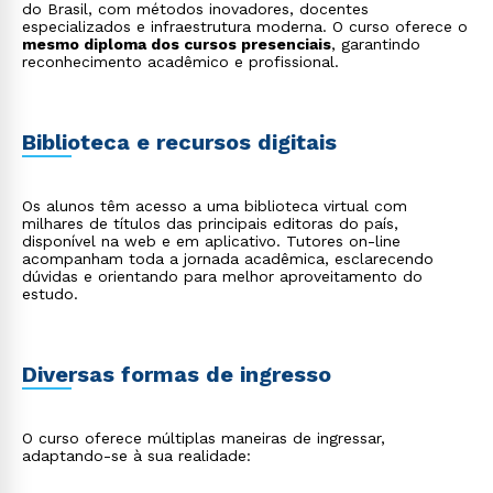
do Brasil, com métodos inovadores, docentes
Estou de acordo com a
Política de Privacidade.
e
especializados e infraestrutura moderna. O curso oferece o
autorizo que meus dados sejam utilizados para o
mesmo diploma dos cursos presenciais
, garantindo
reconhecimento acadêmico e profissional.
envio de conteúdos da Cruzeiro do Sul.
Biblioteca e recursos digitais
Os alunos têm acesso a uma biblioteca virtual com
milhares de títulos das principais editoras do país,
disponível na web e em aplicativo. Tutores on-line
acompanham toda a jornada acadêmica, esclarecendo
dúvidas e orientando para melhor aproveitamento do
estudo.
Diversas formas de ingresso
O curso oferece múltiplas maneiras de ingressar,
adaptando-se à sua realidade: