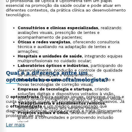
O profissional de Óptica e Optometria tem um papel
essencial na promoção da saúde ocular e pode atuar em
diferentes contextos, da prática clínica ao desenvolvimento
tecnológico.
Consultórios e clínicas especializadas
, realizando
avaliações visuais, prescrição de lentes e
acompanhamento de pacientes;
Óticas e redes varejistas
, oferecendo consultoria
técnica e auxiliando na adaptação de lentes e
armações;
Hospitais e unidades de saúde
, integrando equipes
multiprofissionais no cuidado ocular;
Laboratórios ópticos e indústrias
, participando do
desenvolvimento, produção e controle de qualidade
Qual é a diferença entre um
de lentes, armações e equipamentos;
optometrista e um oftalmologista?
Educação e pesquisa
, com foco em inovação e
novas tecnologias de correção visual;
Empresas de tecnologia e startups
, criando
soluções digitais e dispositivos voltados à visão,
O
optometrista
realiza exames visuais, prescreve óculos e
como óculos inteligentes ou apps de triagem visual;
cuida da saúde ocular em procedimentos não invasivos. Já
Teleoptometria e atendimentos remotos
,
o
oftalmologista
é um médico especializado que
ampliando o acesso aos serviços visuais;
diagnostica doenças, realiza cirurgias e trata clinicamente
Projetos sociais e ONGs
, levando atendimento
problemas de visão.
gratuito a comunidades e promovendo inclusão
visual.
Ler mais