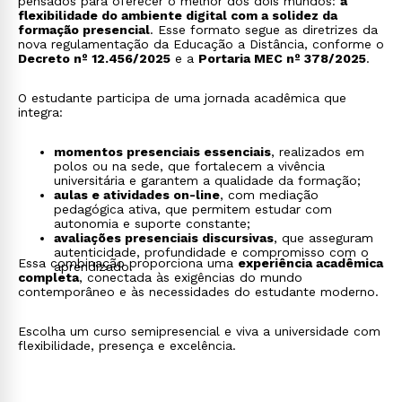
pensados para oferecer o melhor dos dois mundos:
a
flexibilidade do ambiente digital com a solidez da
formação presencial
. Esse formato segue as diretrizes da
nova regulamentação da Educação a Distância, conforme o
Decreto nº 12.456/2025
e a
Portaria MEC nº 378/2025
.
O estudante participa de uma jornada acadêmica que
integra:
momentos presenciais essenciais
, realizados em
polos ou na sede, que fortalecem a vivência
universitária e garantem a qualidade da formação;
aulas e atividades on-line
, com mediação
pedagógica ativa, que permitem estudar com
autonomia e suporte constante;
avaliações presenciais discursivas
, que asseguram
autenticidade, profundidade e compromisso com o
Essa combinação proporciona uma
experiência acadêmica
aprendizado.
completa
, conectada às exigências do mundo
contemporâneo e às necessidades do estudante moderno.
Escolha um curso semipresencial e viva a universidade com
flexibilidade, presença e excelência.