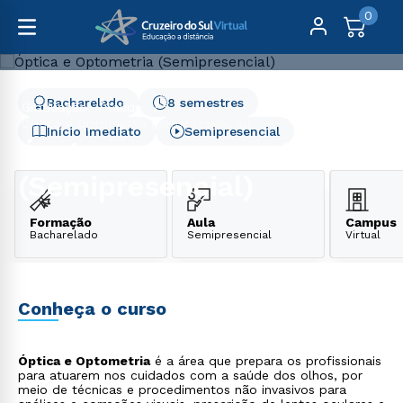
0
Bacharelado
8 semestres
Graduação
Saúde
Óptica e Optometria (Semipresencial)
Início Imediato
Semipresencial
Óptica e Optometria
(Semipresencial)
Formação
Aula
Campus
Bacharelado
Semipresencial
Virtual
Conheça o curso
Óptica e Optometria
é a área que prepara os profissionais
para atuarem nos cuidados com a saúde dos olhos, por
meio de técnicas e procedimentos não invasivos para