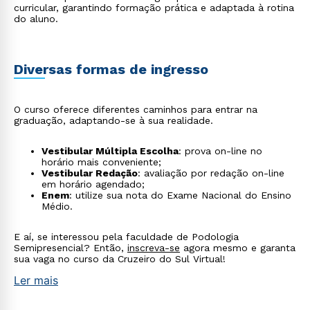
curricular, garantindo formação prática e adaptada à rotina
do aluno.
Rápido e fácil
WhatsApp
Diversas formas de ingresso
ou
O curso oferece diferentes caminhos para entrar na
graduação, adaptando-se à sua realidade.
Vestibular Múltipla Escolha
: prova on-line no
horário mais conveniente;
Vestibular Redação
: avaliação por redação on-line
em horário agendado;
Estou de acordo com a
Política de Privacidade.
e
Enem
: utilize sua nota do Exame Nacional do Ensino
autorizo que meus dados sejam utilizados para o
Médio.
envio de conteúdos da Cruzeiro do Sul.
E aí, se interessou pela faculdade de Podologia
Semipresencial? Então,
inscreva-se
agora mesmo e garanta
sua vaga no curso da Cruzeiro do Sul Virtual!
Ler mais