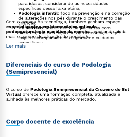
para idosos, considerando as necessidades
específicas dessa faixa etária;
Podologia infantil
: foco na prevenção e na correção
de alterações nos pés durante o crescimento das
Com o avanço da tecnologia, também ganham espaço
crianças;
especializações em biomecânica aplicada,
Pé de risco
: atendimento de pacientes com
podoposturologia e análise da marcha
, ampliando ainda
diabetes, má circulação ou outras condições que
mais o campo de atuação do podólogo.
exigem acompanhamento rigoroso e cuidados
específicos;
Ler mais
Podologia desportiva
: tratamento e prevenção de
lesões em atletas, com foco no desempenho e na
recuperação muscular;
Estética podológica
: atuação em clínicas e spas
Diferenciais do curso de Podologia
com foco no bem-estar, na aparência e na saúde dos
(Semipresencial)
pés;
Consultoria em calçados
: análise da pisada e
recomendação de calçados apropriados para cada
perfil, inclusive com atuação na indústria de
O curso de
Podologia Semipresencial da Cruzeiro do Sul
calçados;
Virtual
oferece uma formação completa, atualizada e
Educação e capacitação
: atuação como docente ou
alinhada às melhores práticas do mercado.
instrutor em cursos técnicos e profissionalizantes na
área de podologia.
Corpo docente de excelência