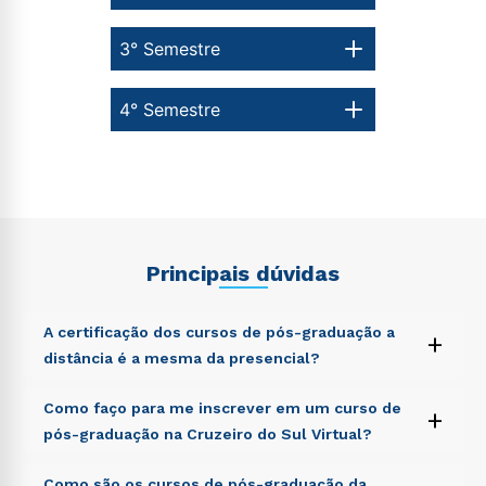
3° Semestre
4° Semestre
Principais dúvidas
A certificação dos cursos de pós-graduação a
+
distância é a mesma da presencial?
Sed ut perspiciatis unde omnis iste natus error sit
Como faço para me inscrever em um curso de
+
voluptatem accusantium doloremque laudantium,
pós-graduação na Cruzeiro do Sul Virtual?
totam rem aperiam, eaque ipsa quae ab illo inventore
veritatis et quasi architecto beatae vitae dicta sunt
Sed ut perspiciatis unde omnis iste natus error sit
Como são os cursos de pós-graduação da
explicabo. Nemo enim ipsam voluptatem quia