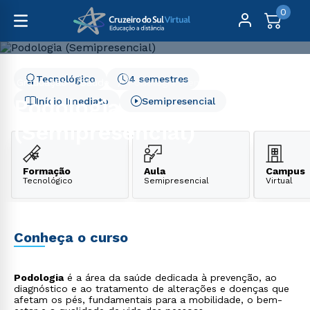
0
Tecnológico
4 semestres
Graduação
Saúde
Podologia (Semipresencial)
Podologia
Início Imediato
Semipresencial
(Semipresencial)
Formação
Aula
Campus
Tecnológico
Semipresencial
Virtual
Conheça o curso
Podologia
é a área da saúde dedicada à prevenção, ao
diagnóstico e ao tratamento de alterações e doenças que
afetam os pés, fundamentais para a mobilidade, o bem-