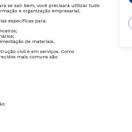
ara se sair bem, você precisará utilizar tudo
ormação e organização empresarial.
as específicas para:
nceiros;
nários;
mentação de materiais.
trução civil e em serviços. Como
erecidos mais comuns são:
ão;