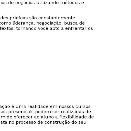
nos de negócios utilizando métodos e
ades práticas são constantemente
 como liderança, negociação, busca de
extos, tornando você apto a enfrentar os
Rápido e fácil
Rápido e fácil
WhatsApp
WhatsApp
cação é uma realidade em nossos cursos
sos presenciais podem ser realizadas de
ou
ou
ém de oferecer ao aluno a flexibilidade de
ista no processo de construção do seu