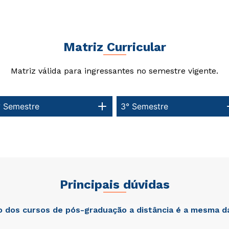
Matriz Curricular
Estou de acordo com a
Estou de acordo com a
Política de Privacidade.
Política de Privacidade.
e
e
autorizo que meus dados sejam utilizados para o
autorizo que meus dados sejam utilizados para o
envio de conteúdos do Cesuca.
envio de conteúdos da Cruzeiro do Sul.
Matriz válida para ingressantes no semestre vigente.
° Semestre
3° Semestre
Principais dúvidas
ão dos cursos de pós-graduação a distância é a mesma d