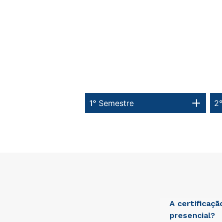
1° Semestre
2
A certificaç
presencial?