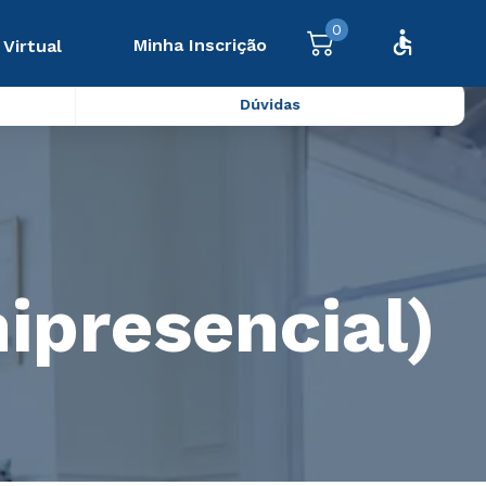
0
Minha Inscrição
 Virtual
Dúvidas
ipresencial)