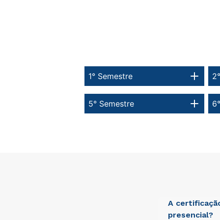
1° Semestre
2
5° Semestre
6
A certificaç
presencial?