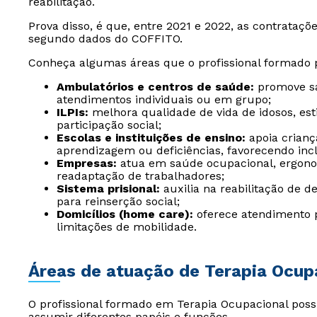
reabilitação.
Prova disso, é que, entre 2021 e 2022, as contrata
segundo dados do COFFITO.
Conheça algumas áreas que o profissional formado 
Ambulatórios e centros de saúde:
promove sa
atendimentos individuais ou em grupo;
ILPIs:
melhora qualidade de vida de idosos, es
participação social;
Escolas e instituições de ensino:
apoia crianç
aprendizagem ou deficiências, favorecendo incl
Empresas:
atua em saúde ocupacional, ergon
readaptação de trabalhadores;
Sistema prisional:
auxilia na reabilitação de d
para reinserção social;
Domicílios (home care):
oferece atendimento 
limitações de mobilidade.
Áreas de atuação de Terapia Ocup
O profissional formado em Terapia Ocupacional pos
assumir diferentes papéis e funções.