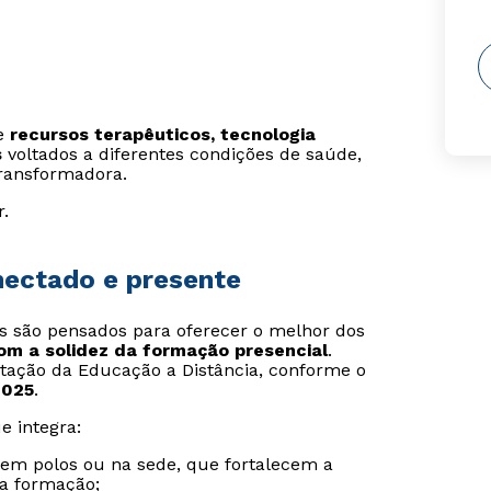
re
recursos terapêuticos, tecnologia
s
voltados a diferentes condições de saúde,
ransformadora.
r.
onectado e presente
is são pensados para oferecer o melhor dos
com a solidez da formação presencial
.
tação da Educação a Distância, conforme o
2025
.
e integra:
s em polos ou na sede, que fortalecem a
da formação;