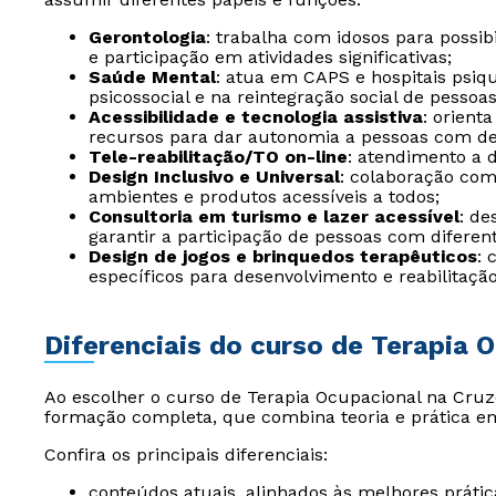
Gerontologia
: trabalha com idosos para possi
e participação em atividades significativas;
Saúde Mental
: atua em CAPS e hospitais psiqui
psicossocial e na reintegração social de pesso
Acessibilidade e tecnologia assistiva
: orient
recursos para dar autonomia a pessoas com def
Tele-reabilitação/TO on-line
: atendimento a d
Design Inclusivo e Universal
: colaboração com
ambientes e produtos acessíveis a todos;
Consultoria em turismo e lazer acessível
: de
garantir a participação de pessoas com diferent
Design de jogos e brinquedos terapêuticos
: 
específicos para desenvolvimento e reabilitação
Diferenciais do curso de Terapia 
Ao escolher o curso de Terapia Ocupacional na Cruze
formação completa, que combina teoria e prática e
Confira os principais diferenciais:
conteúdos atuais, alinhados às melhores práti