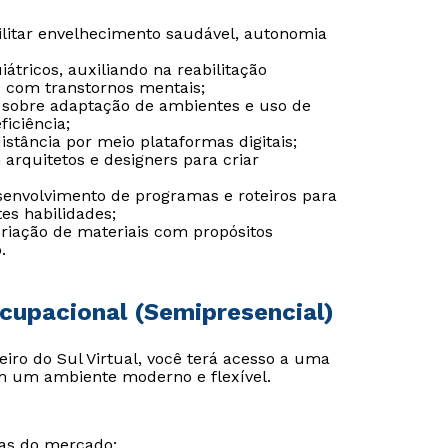
bilitar envelhecimento saudável, autonomia
átricos, auxiliando na reabilitação
as com transtornos mentais;
Estou de acordo com a
Estou de acordo com a
Política de Privacidade.
Política de Privacidade.
e
e
a sobre adaptação de ambientes e uso de
autorizo que meus dados sejam utilizados para o
autorizo que meus dados sejam utilizados para o
iciência;
envio de conteúdos da Cruzeiro do Sul.
envio de conteúdos da Cruzeiro do Sul.
istância por meio plataformas digitais;
 arquitetos e designers para criar
senvolvimento de programas e roteiros para
es habilidades;
criação de materiais com propósitos
.
Ocupacional (Semipresencial)
iro do Sul Virtual, você terá acesso a uma
m um ambiente moderno e flexível.
cas do mercado;