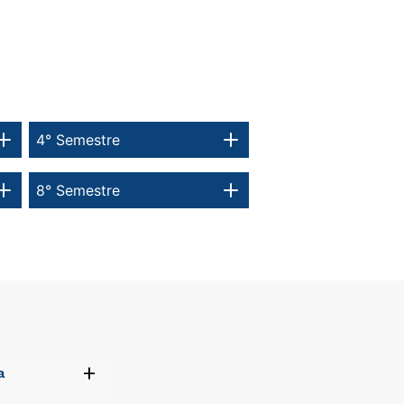
4° Semestre
8° Semestre
+
a