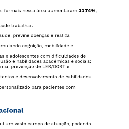
ções formais nessa área aumentaram
33,74%
,
pode trabalhar:
úde, previne doenças e realiza
timulando cognição, mobilidade e
as e adolescentes com dificuldades de
usão e habilidades acadêmicas e sociais;
omia, prevenção de LER/DORT e
etentos e desenvolvimento de habilidades
personalizado para pacientes com
Rápido e fácil
Rápido e fácil
WhatsApp
WhatsApp
acional
ou
ou
sui um vasto campo de atuação, podendo