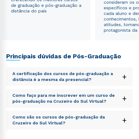
consideram os o
de graduação e pós-graduação a
específicos e pro
distância do país
cada aluno e de
conhecimentos, 
atitudes, tornan
protagonista da
Principais dúvidas de Pós-Graduação
A certificação dos cursos de pós-graduação a
+
distância é a mesma da presencial?
Sed ut perspiciatis unde omnis iste natus error sit
Como faço para me inscrever em um curso de
+
voluptatem accusantium doloremque laudantium,
pós-graduação na Cruzeiro do Sul Virtual?
totam rem aperiam, eaque ipsa quae ab illo inventore
veritatis et quasi architecto beatae vitae dicta sunt
Sed ut perspiciatis unde omnis iste natus error sit
explicabo. Nemo enim ipsam voluptatem quia
Como são os cursos de pós-graduação da
+
voluptatem accusantium doloremque laudantium,
voluptas sit aspernatur aut odit aut fugit, sed quia
Cruzeiro do Sul Virtual?
totam rem aperiam, eaque ipsa quae ab illo inventore
consequuntur magni dolores eos qui ratione
veritatis et quasi architecto beatae vitae dicta sunt
voluptatem sequi nesciunt.
Sed ut perspiciatis unde omnis iste natus error sit
explicabo. Nemo enim ipsam voluptatem quia