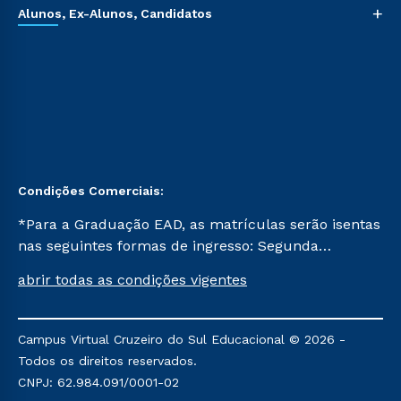
+
Alunos, Ex-Alunos, Candidatos
Condições Comerciais:
*Para a Graduação EAD, as matrículas serão isentas
nas seguintes formas de ingresso: Segunda
Graduação, Segunda Graduação 2.0 e Transferência.
abrir todas as condições vigentes
Já para as demais, a taxa de matrícula será de R$
49. *Para a Pós-graduação EAD, as ofertas
mencionadas são referentes aos cursos: Ensino
Campus Virtual Cruzeiro do Sul Educacional © 2026 -
Religioso, Geografia para a Docência e Metodologia
Todos os direitos reservados.
do Ensino de História: Questões Atuais.
CNPJ: 62.984.091/0001-02