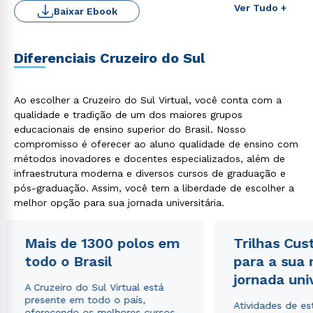
Ver Tudo +
Baixar Ebook
ou
Diferenciais Cruzeiro do Sul
Ao escolher a Cruzeiro do Sul Virtual, você conta com a
qualidade e tradição de um dos maiores grupos
Estou de acordo com a
Política de Privacidade.
e
educacionais de ensino superior do Brasil. Nosso
autorizo que meus dados sejam utilizados para o
compromisso é oferecer ao aluno qualidade de ensino com
envio de conteúdos da Cruzeiro do Sul.
métodos inovadores e docentes especializados, além de
infraestrutura moderna e diversos cursos de graduação e
pós-graduação. Assim, você tem a liberdade de escolher a
melhor opção para sua jornada universitária.
Mais de 1300 polos em
Trilhas Cus
todo o Brasil
para a sua
jornada uni
A Cruzeiro do Sul Virtual está
presente em todo o país,
Atividades de e
oferecendo os melhores cursos